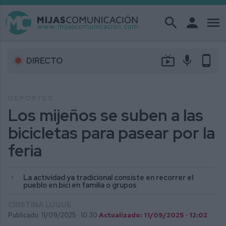
search
person
menu
live_tv
mic
phone_android
DIRECTO
DEPORTES
Los mijeños se suben a las
bicicletas para pasear por la
feria
La actividad ya tradicional consiste en recorrer el
pueblo en bici en familia o grupos
CRISTINA LUQUE
Publicado: 11/09/2025 ·
10:30
Actualizado: 11/09/2025 · 12:02