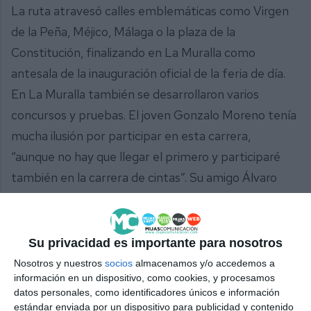
La ruta atravesó calles emblemáticas como Virgen
de la Peña, Méjico, Málaga o la plaza de la
Constitución, finalizando en La Muralla como
antesala de la inauguración oficial de la feria de día.
En La Muralla también se desarrollaron varios
concursos y pruebas. El joven Gonzalo Moreno tenía
mucha ilusión por participar en esta carrera,
“aunque no hay que llegar el primero y participaré
también en la carrera de cintas”. Su amigo Álvaro
Jaime también venía “a pasármelo bien con los
amigos y pasear por el pueblo. También he venido
con mi familia”.
Su privacidad es importante para nosotros
Nosotros y nuestros
socios
almacenamos y/o accedemos a
información en un dispositivo, como cookies, y procesamos
datos personales, como identificadores únicos e información
estándar enviada por un dispositivo para publicidad y contenido