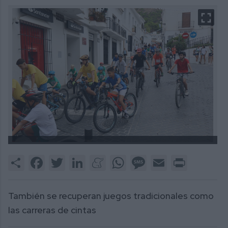
Share
Facebook
Twitter
LinkedIn
Meneame
WhatsApp
Message
Email
Print
También se recuperan juegos tradicionales como
las carreras de cintas