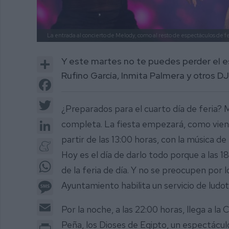
La entrada al concierto de Melody, como al resto de espectáculos de fer
Share
Y este martes no te puedes perder el e
Rufino García, Inmita Palmera y otros DJ
Facebook
Twitter
¿Preparados para el cuarto día de feria? 
LinkedIn
completa. La fiesta empezará, como viene
partir de las 13:00 horas, con la música de
Meneame
Hoy es el día de darlo todo porque a las 1
WhatsApp
de la feria de día. Y no se preocupen por 
Message
Ayuntamiento habilita un servicio de ludot
Email
Por la noche, a las 22:00 horas, llega a la 
Print
Peña, los Dioses de Egipto, un espectáculo