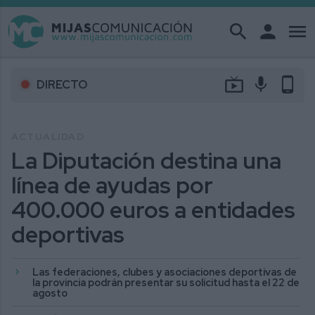
search
person
menu
live_tv
mic
phone_android
DIRECTO
ACTUALIDAD
La Diputación destina una
línea de ayudas por
400.000 euros a entidades
deportivas
Las federaciones, clubes y asociaciones deportivas de
la provincia podrán presentar su solicitud hasta el 22 de
agosto