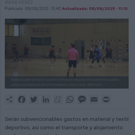
IRENE PÉREZ
Publicado: 08/08/2025 ·
10:40
Actualizado: 08/08/2025 · 11:10
Estas ayudas también cubren primas de seguros de accidente y costes
para la contratación de entrenadores, entre otros.
ARCHIVO.
Share
Facebook
Twitter
LinkedIn
Meneame
WhatsApp
Message
Email
Print
Serán subvencionables gastos en material y textil
deportivo, así como el transporte y alojamiento