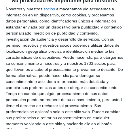
Su privacidad es importante para nosotros
Nosotros y nuestros
socios
almacenamos y/o accedemos a
información en un dispositivo, como cookies, y procesamos
datos personales, como identificadores únicos e información
estándar enviada por un dispositivo para publicidad y contenido
personalizado, medición de publicidad y contenido,
investigación de audiencia y desarrollo de servicios.
Con su
permiso, nosotros y nuestros socios podemos utilizar datos de
localización geográfica precisa e identificación mediante las
características de dispositivos. Puede hacer clic para otorgarnos
su consentimiento a nosotros y a nuestros 1733 socios para
que llevemos a cabo el procesamiento previamente descrito. De
forma alternativa, puede hacer clic para denegar su
consentimiento o acceder a información más detallada y
cambiar sus preferencias antes de otorgar su consentimiento.
Tenga en cuenta que algún procesamiento de sus datos
personales puede no requerir de su consentimiento, pero usted
Comparte esta noticia desde el siguiente enlace:
tiene el derecho de rechazar tal procesamiento. Sus
https://mijascom.com/?a=34949
preferencias se aplicarán solo a este sitio web. Puede cambiar
sus preferencias o retirar su consentimiento en cualquier
momento volviendo a este sitio y haciendo clic en el botón
PEÑA FLAMENCO EL GALLO