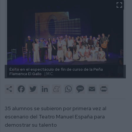
Éxito en el espectáculo de fin de curso de la Peña
Flamenca El Gallo
| M.C.
Share
Facebook
Twitter
LinkedIn
Meneame
WhatsApp
Message
Email
Print
35 alumnos se subieron por primera vez al
escenario del Teatro Manuel España para
demostrar su talento