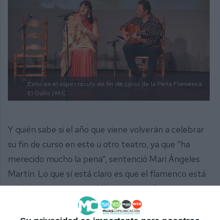
Éxito en el espectáculo de fin de curso de la Peña Flamenca
El Gallo
| M.C.
Y quién sabe si el año que viene volverán a celebrar
su fin de curso en este u otro teatro, ya que “ha
merecido mucho la pena”, sentenció Mari Ángeles
Martín. Lo que sí está claro es que el flamenco está
más vivo que nunca en Mijas, y que su futuro, con
artistas como estos, está más que asegurado.