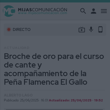
search
person
menu
live_tv
mic
phone_android
DIRECTO
ACTUALIDAD
Broche de oro para el curso
de cante y
acompañamiento de la
Peña Flamenca El Gallo
ALBERTO LAGO
Publicado: 25/06/2025 ·
16:01
Actualizado: 25/06/2025 · 19:52