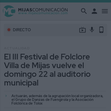
search
person
menu
live_tv
mic
phone_android
DIRECTO
ACTUALIDAD
El III Festival de Folclore
Villa de Mijas vuelve el
domingo 22 al auditorio
municipal
Actuarán, además de la agrupación local organizadora,
el Grupo de Danzas de Fuengirola y la Asociación
Folclórica de Tolox