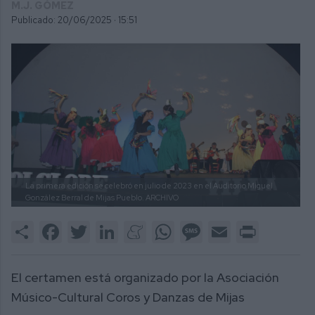
M.J. GÓMEZ
Publicado: 20/06/2025 ·
15:51
La primera edición se celebró en julio de 2023 en el Auditorio Miguel
González Berral de Mijas Pueblo.
ARCHIVO
Share
Facebook
Twitter
LinkedIn
Meneame
WhatsApp
Message
Email
Print
El certamen está organizado por la Asociación
Músico-Cultural Coros y Danzas de Mijas