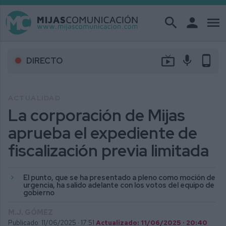
search
person
menu
live_tv
mic
phone_android
DIRECTO
ACTUALIDAD
La corporación de Mijas
aprueba el expediente de
fiscalización previa limitada
El punto, que se ha presentado a pleno como moción de
urgencia, ha salido adelante con los votos del equipo de
gobierno
M.J. GÓMEZ
Publicado: 11/06/2025 ·
17:51
Actualizado: 11/06/2025 · 20:40