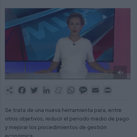
0
of
Share
Facebook
Twitter
LinkedIn
Meneame
WhatsApp
Message
Email
Print
4
minutes,
12
seconds
Se trata de una nueva herramienta para, entre
otros objetivos, reducir el periodo medio de pago
y mejorar los procedimientos de gestión
económica