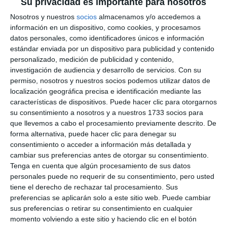
Su privacidad es importante para nosotros
Control
Nosotros y nuestros
socios
almacenamos y/o accedemos a
información en un dispositivo, como cookies, y procesamos
A la fiscalización previa limitada, aclaró Garrido,
datos personales, como identificadores únicos e información
llegarán solo aquellos expedientes que cumplan con
estándar enviada por un dispositivo para publicidad y contenido
personalizado, medición de publicidad y contenido,
la Ley de Organización y Funcionamiento y cuenten
investigación de audiencia y desarrollo de servicios.
Con su
con informes favorables por parte de las
permiso, nosotros y nuestros socios podemos utilizar datos de
correspondientes áreas o departamentos. “Yo creo
localización geográfica precisa e identificación mediante las
características de dispositivos. Puede hacer clic para otorgarnos
que con esta fiscalización previa limitada, cada uno
su consentimiento a nosotros y a nuestros 1733 socios para
tiene que responsabilizarse del cargo que ocupa, de
que llevemos a cabo el procesamiento previamente descrito. De
forma alternativa, puede hacer clic para denegar su
la responsabilidad que supone el impulsar un
consentimiento o acceder a información más detallada y
expediente y que esos expedientes vengan de
cambiar sus preferencias antes de otorgar su consentimiento.
Tenga en cuenta que algún procesamiento de sus datos
acuerdo a la normativa y ley establecida. Por tanto,
personales puede no requerir de su consentimiento, pero usted
creo que será bueno para todos y desde la
tiene el derecho de rechazar tal procesamiento. Sus
responsabilidad que asumimos cada uno, aquí los
preferencias se aplicarán solo a este sitio web. Puede cambiar
sus preferencias o retirar su consentimiento en cualquier
distintos departamentos tienen que abordar la
momento volviendo a este sitio y haciendo clic en el botón