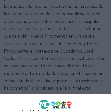
la práctica si lo es o no lo es. Lo que no ha explicado
la otra parte: el peso de la responsabilidad parece
que cae ahora más sobre los técnicos municipales
que van a cambiar la forma de trabajar y es bueno
que también lo sepan”, comentó en una de sus
intervenciones el portavoz del PSOE, Roy Pérez.
Por su parte, el portavoz de Ciudadanos, José
Carlos Martín, cuestionó que “si esa fiscalización que
se va a hacer a posteriori, esa auditoría, si en un
momento determinado detectan que ha habido una
infracción de la legalidad vigente, la infracción ya se
ha cometido”, y consideró que “si al final esto
funciona y hace que sea todo más ágil, pues
bienvenido sea”.