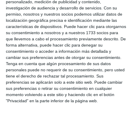
personalizado, medición de publicidad y contenido,
El acto tuvo lugar en el Teatro Manuel España de Las
investigación de audiencia y desarrollo de servicios.
Con su
Lagunas, ante un público abarrotado y entregado a la
permiso, nosotros y nuestros socios podemos utilizar datos de
artista.
M.C.
localización geográfica precisa e identificación mediante las
características de dispositivos. Puede hacer clic para otorgarnos
su consentimiento a nosotros y a nuestros 1733 socios para
Apasionada por el flamenco y amante de su
que llevemos a cabo el procesamiento previamente descrito. De
forma alternativa, puede hacer clic para denegar su
tierra
consentimiento o acceder a información más detallada y
cambiar sus preferencias antes de otorgar su consentimiento.
El flamenco, las tradiciones, la historia, el respeto y
Tenga en cuenta que algún procesamiento de sus datos
la humildad. De todo ello habló la pregonera, que
personales puede no requerir de su consentimiento, pero usted
tiene el derecho de rechazar tal procesamiento. Sus
tuvo palabras de admiración hacia Las Lagunas, sus
preferencias se aplicarán solo a este sitio web. Puede cambiar
calles, sus rincones y las risas de su gente, “por quien
sus preferencias o retirar su consentimiento en cualquier
momento volviendo a este sitio y haciendo clic en el botón
pierdo el sentío”. “Por sus calles riega el sol como un
"Privacidad" en la parte inferior de la página web.
vino añejo, y se refresca con las aguas en el Fernán
Caballero, por los santos van soplando brisas hacia
el juncal, doña ermita entre sus calles huele a aroma