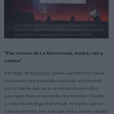
La cantaora Isabel Guerrero pronunció este martes un
emotivo y elegante pregón de la feria lagunera en el que se
dejó el alma en cada palabra hablada y cantada.
M.C.
“Flor eterna de La Sierrezuela, madre, raíz y
camino”
A lo largo de su pregón, Isabel Guerrero hizo varias
menciones muy especiales para ella, empezando
por su madre, que ya no se encuentra con ella y
para quien tuvo un recuerdo muy emotivo. “Desde
La Sierrezuela llega el aroma de mi madre, que con
vuestro permiso, hoy más que nunca, honro y dedico