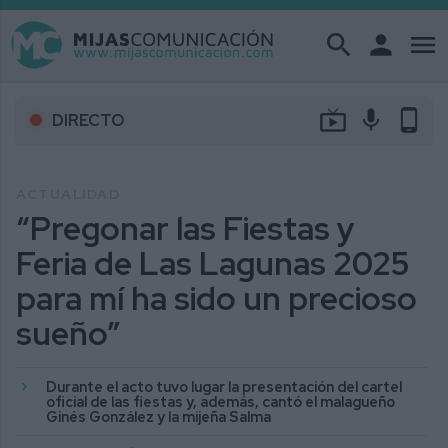
search
person
menu
live_tv
mic
phone_android
DIRECTO
ACTUALIDAD
“Pregonar las Fiestas y
Feria de Las Lagunas 2025
para mí ha sido un precioso
sueño”
Durante el acto tuvo lugar la presentación del cartel
oficial de las fiestas y, además, cantó el malagueño
Ginés González y la mijeña Salma