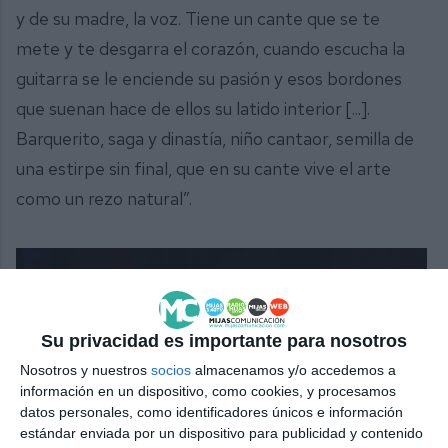
y de su madre, la voz. Tiene un cante que se te
mete y te desgarra el corazón, cuando escucha la
guitarra se le enciende su pasión y esos bordones
que suenan hace de ellos su latido interior [...].
Barquerito, saga y dinastía, niño cantaor, semilla de
una estirpe sin final, que en su cante vive el arte
como un rezo natural”.
Su privacidad es importante para nosotros
Nosotros y nuestros
socios
almacenamos y/o accedemos a
información en un dispositivo, como cookies, y procesamos
datos personales, como identificadores únicos e información
estándar enviada por un dispositivo para publicidad y contenido