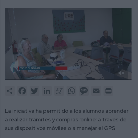
0
of
Share
Facebook
Twitter
LinkedIn
Meneame
WhatsApp
Message
Email
Print
2
minutes,
24
seconds
La iniciativa ha permitido a los alumnos aprender
a realizar trámites y compras ‘online’ a través de
sus dispositivos móviles o a manejar el GPS