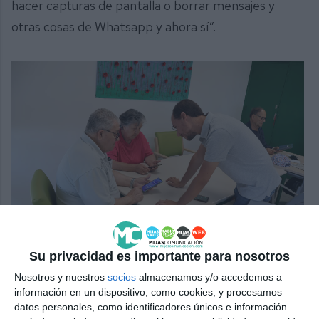
hacer capturas de pantalla o borrar mensajes y
otras cosas de Whatsapp y ahora sí”.
El monitor del curso, Luis Alberto Fernández, explicando a
los usuarios cómo crear una nota en el calendario.
BEATRIZ
MARTÍN
Su privacidad es importante para nosotros
Nosotros y nuestros
socios
almacenamos y/o accedemos a
información en un dispositivo, como cookies, y procesamos
Es por ello que tanto estos alumnos como los de
datos personales, como identificadores únicos e información