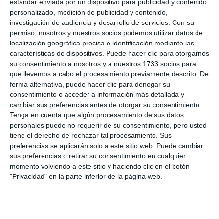
Mijas Pueblo y los de Las Lagunas, donde hubo lista
estándar enviada por un dispositivo para publicidad y contenido
personalizado, medición de publicidad y contenido,
de espera, fue un “éxito”, matizó el profesor, a lo
investigación de audiencia y desarrollo de servicios.
Con su
que añadió que piden que continúe esta formación
permiso, nosotros y nuestros socios podemos utilizar datos de
para ampliar sus conocimientos sobre el uso del
localización geográfica precisa e identificación mediante las
características de dispositivos. Puede hacer clic para otorgarnos
móvil. Al respecto, la edil de Mayores del
su consentimiento a nosotros y a nuestros 1733 socios para
Ayuntamiento de Mijas, Silvia Marín (PP), aseguró
que llevemos a cabo el procesamiento previamente descrito. De
forma alternativa, puede hacer clic para denegar su
seguir trabajando en esta línea con ellos porque
consentimiento o acceder a información más detallada y
“este tipo de iniciativas formativas siempre son muy
cambiar sus preferencias antes de otorgar su consentimiento.
Tenga en cuenta que algún procesamiento de sus datos
buenas para que nuestros mayores no se queden
personales puede no requerir de su consentimiento, pero usted
atrás en el uso de las nuevas tecnologías, que
tiene el derecho de rechazar tal procesamiento. Sus
avanzan tan deprisa. Con ello, también conseguimos
preferencias se aplicarán solo a este sitio web. Puede cambiar
sus preferencias o retirar su consentimiento en cualquier
que ellos sean capaces de identificar las ‘fake news’,
momento volviendo a este sitio y haciendo clic en el botón
bulos y estafas en la red”.
"Privacidad" en la parte inferior de la página web.
Comparte esta noticia desde el siguiente enlace:
https://mijascom.com/?a=34685