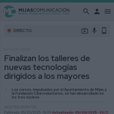
search
person
menu
live_tv
mic
phone_android
DIRECTO
ACTUALIDAD
Finalizan los talleres de
nuevas tecnologías
dirigidos a los mayores
Los cursos, impulsados por el Ayuntamiento de Mijas y
la Fundación Cibervoluntarios, se han desarrollado en
los tres núcleos
BEATRIZ MARTÍN
Publicado: 05/06/2025 ·
16:05
Actualizado: 05/06/2025 · 20:11