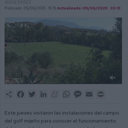
IRENE PÉREZ
Publicado: 05/06/2025 ·
15:19
Actualizado: 05/06/2025 · 20:13
0
of
Share
Facebook
Twitter
LinkedIn
Meneame
WhatsApp
Message
Email
Print
2
minutes,
6
seconds
Este jueves visitaron las instalaciones del campo
del golf mijeño para conocer el funcionamiento