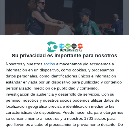
El complejo también ha obsequiado al alumnado con un
desayuno.
I. PÉREZ.
Su privacidad es importante para nosotros
Nosotros y nuestros
socios
almacenamos y/o accedemos a
información en un dispositivo, como cookies, y procesamos
datos personales, como identificadores únicos e información
estándar enviada por un dispositivo para publicidad y contenido
Comparte esta noticia desde el siguiente enlace:
personalizado, medición de publicidad y contenido,
https://mijascom.com/?a=34681
investigación de audiencia y desarrollo de servicios.
Con su
permiso, nosotros y nuestros socios podemos utilizar datos de
localización geográfica precisa e identificación mediante las
MEDIO AMBIENTE
MIJAS
LA CALA RESORT
características de dispositivos. Puede hacer clic para otorgarnos
su consentimiento a nosotros y a nuestros 1733 socios para
CEIP INDIRA GANDHI
que llevemos a cabo el procesamiento previamente descrito. De