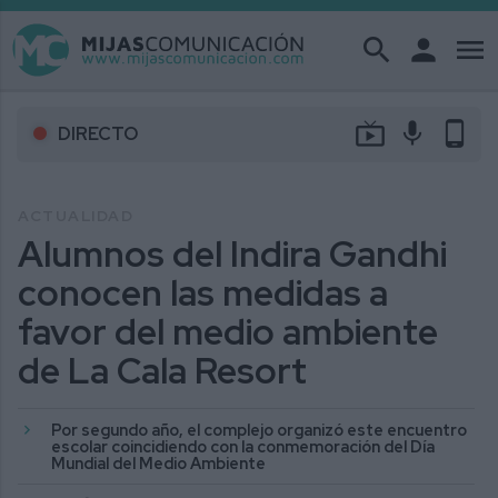
search
person
menu
live_tv
mic
phone_android
DIRECTO
ACTUALIDAD
Alumnos del Indira Gandhi
conocen las medidas a
favor del medio ambiente
de La Cala Resort
Por segundo año, el complejo organizó este encuentro
escolar coincidiendo con la conmemoración del Día
Mundial del Medio Ambiente