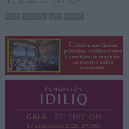
https://mijascom.com/?a=34674
PEAJE
AUTOPISTA
AP-7
AUTOVÍA