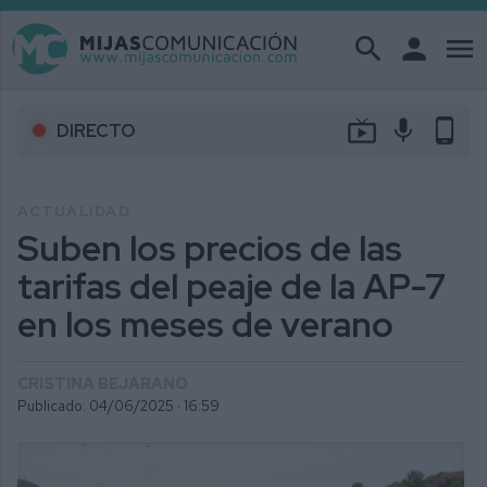
search
person
menu
live_tv
mic
phone_android
DIRECTO
ACTUALIDAD
Suben los precios de las
tarifas del peaje de la AP-7
en los meses de verano
CRISTINA BEJARANO
Publicado: 04/06/2025 ·
16:59