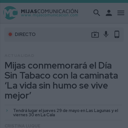
search
person
menu
live_tv
mic
phone_android
DIRECTO
ACTUALIDAD
Mijas conmemorará el Día
Sin Tabaco con la caminata
‘La vida sin humo se vive
mejor’
Tendrá lugar el jueves 29 de mayo en Las Lagunas y el
viernes 30 en La Cala
CRISTINA LUQUE