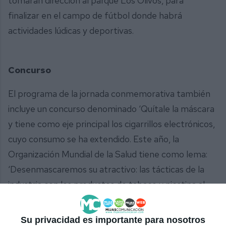
tomarán dirección al parque Los Olivos, para
finalizar en el campo de fútbol donde habrá
actividades lúdicas y deportivas.
Concurso
El programa de la jornada conmemorativa también
incluye un concurso denominado ‘Quítale la máscara
y tiene como eje principal los cigarrillos electrónicos,
cuyo consumo se ha extendido. Este año, la
Organización Mundial de la Salud tiene como lema:
‘Desenmascaremos su atractivo: las tácticas de la
industria con los productos de tabaco y nicotina al
descubierto’. El objetivo es desvelar las tácticas que
utilizan las industrias del tabaco y la nicotina para
Su privacidad es importante para nosotros