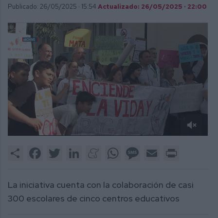
Publicado: 26/05/2025 ·
15:54
Actualizado: 26/05/2025 · 22:00
0
of
Share
Facebook
Twitter
LinkedIn
Meneame
WhatsApp
Message
Email
Print
2
minutes,
52
seconds
La iniciativa cuenta con la colaboración de casi
300 escolares de cinco centros educativos