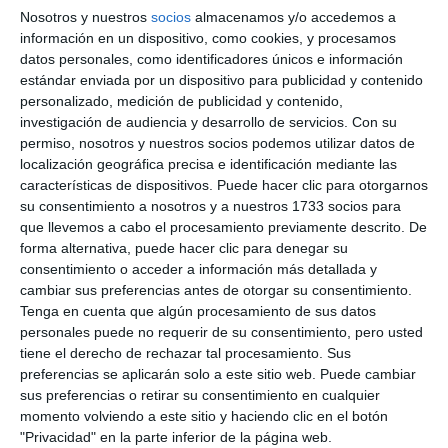
hacer que sus productos nocivos parezcan
Nosotros y nuestros
socios
almacenamos y/o accedemos a
atractivos.
información en un dispositivo, como cookies, y procesamos
datos personales, como identificadores únicos e información
estándar enviada por un dispositivo para publicidad y contenido
En base a este lema, la propuesta de este concurso
personalizado, medición de publicidad y contenido,
es realizar trabajos en cualquier formato que “le
investigación de audiencia y desarrollo de servicios.
Con su
quite la máscara al tabaco” mostrando las
permiso, nosotros y nuestros socios podemos utilizar datos de
localización geográfica precisa e identificación mediante las
sustancias y productos que se inhalan fumando bien
características de dispositivos. Puede hacer clic para otorgarnos
a través de cigarrillos electrónicos, cachimbas u
su consentimiento a nosotros y a nuestros 1733 socios para
que llevemos a cabo el procesamiento previamente descrito. De
otros dispositivos.
forma alternativa, puede hacer clic para denegar su
consentimiento o acceder a información más detallada y
A través de esta propuesta de sensibilización se
cambiar sus preferencias antes de otorgar su consentimiento.
pretende aumentar la percepción de riesgo entre la
Tenga en cuenta que algún procesamiento de sus datos
personales puede no requerir de su consentimiento, pero usted
población adolescente sobre el uso de estos
tiene el derecho de rechazar tal procesamiento. Sus
dispositivos. Los trabajos ganadores podrán ser
preferencias se aplicarán solo a este sitio web. Puede cambiar
sus preferencias o retirar su consentimiento en cualquier
difundidos con fines didácticos y/o informativos en
momento volviendo a este sitio y haciendo clic en el botón
los medios de comunicación locales, redes sociales
"Privacidad" en la parte inferior de la página web.