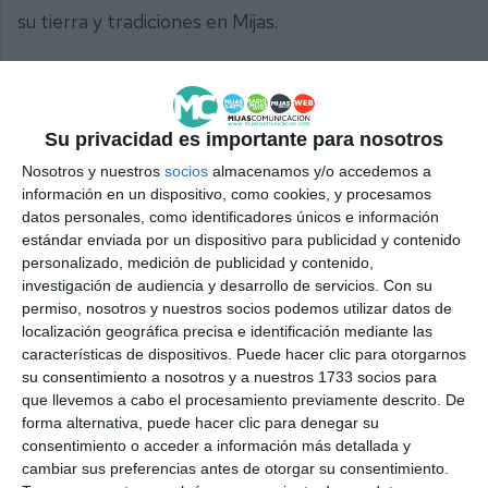
su tierra y tradiciones en Mijas.
Comparte esta noticia desde el siguiente enlace:
Su privacidad es importante para nosotros
https://mijascom.com/?a=34576
Nosotros y nuestros
socios
almacenamos y/o accedemos a
información en un dispositivo, como cookies, y procesamos
FIESTA
VENEZUELA
LAS LAGUNAS
MIJAS
CULTURA
datos personales, como identificadores únicos e información
estándar enviada por un dispositivo para publicidad y contenido
personalizado, medición de publicidad y contenido,
investigación de audiencia y desarrollo de servicios.
Con su
permiso, nosotros y nuestros socios podemos utilizar datos de
localización geográfica precisa e identificación mediante las
características de dispositivos. Puede hacer clic para otorgarnos
su consentimiento a nosotros y a nuestros 1733 socios para
que llevemos a cabo el procesamiento previamente descrito. De
forma alternativa, puede hacer clic para denegar su
consentimiento o acceder a información más detallada y
cambiar sus preferencias antes de otorgar su consentimiento.