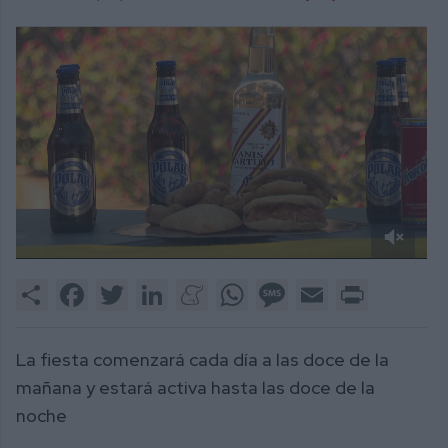
0
of
Share
Facebook
Twitter
LinkedIn
Meneame
WhatsApp
Message
Email
Print
2
minutes,
23
seconds
La fiesta comenzará cada día a las doce de la
mañana y estará activa hasta las doce de la
noche