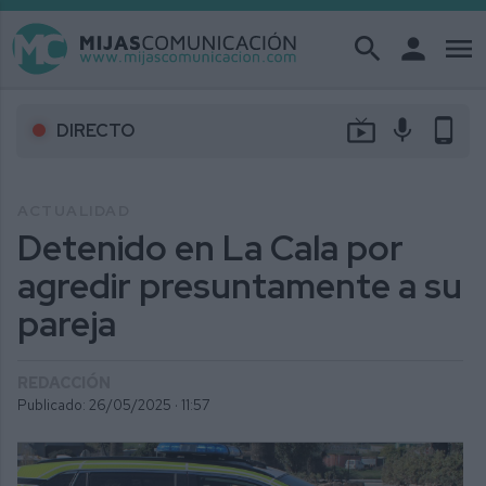
search
person
menu
live_tv
mic
phone_android
DIRECTO
ACTUALIDAD
Detenido en La Cala por
agredir presuntamente a su
pareja
REDACCIÓN
Publicado: 26/05/2025 ·
11:57