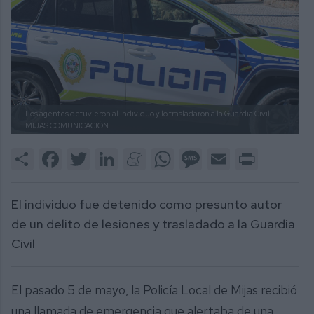
Los agentes detuvieron al individuo y lo trasladaron a la Guardia Civil.
MIJAS COMUNICACIÓN
Share
Facebook
Twitter
LinkedIn
Meneame
WhatsApp
Message
Email
Print
El individuo fue detenido como presunto autor
de un delito de lesiones y trasladado a la Guardia
Civil
El pasado 5 de mayo, la Policía Local de Mijas recibió
una llamada de emergencia que alertaba de una