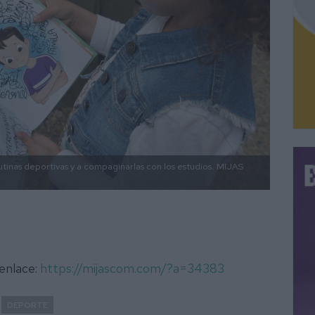
utinas deportivas y a compaginarlas con los estudios.
MIJAS
 enlace:
https://mijascom.com/?a=34383
DEPORTE