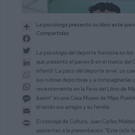
0
of
Share
La psicóloga presentó su libro este juev
2
minutes,
Compartidas
3
Facebook
seconds
Volume
0%
Twitter
La psicología del deporte funciona en los
LinkedIn
que presentó el jueves 8 en el marco del C
infantil ‘La psico del deporte sirve’, un 
Meneame
sus rutinas deportivas y a compaginarlas 
WhatsApp
recientemente en la Feria del Libro de Mij
Message
ilusión” en una Casa Museo de Mijas Puebl
él están sus amigos y su familia.
Email
Print
El concejal de Cultura, Juan Carlos Maldo
asistentes a la presentación: “Este ciclo