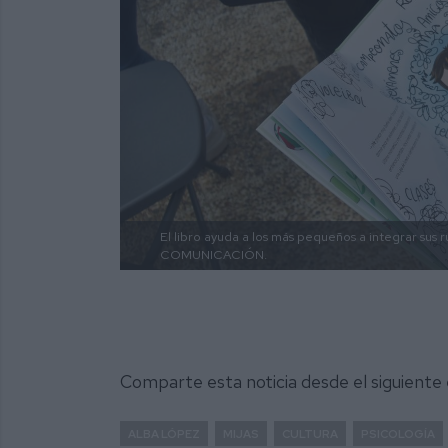
El libro ayuda a los más pequeños a integrar sus r
COMUNICACIÓN.
Comparte esta noticia desde el siguiente
ALBA LÓPEZ
MIJAS
CULTURA
PSICOLOGÍA