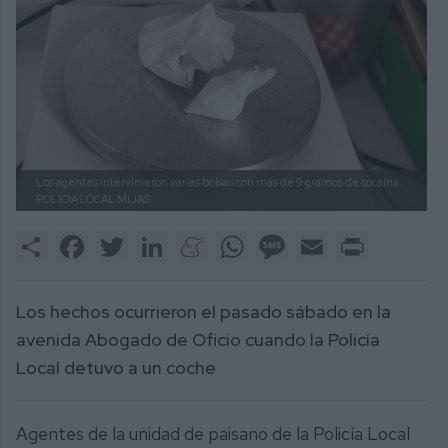
Los agentes intervinieron varias bolsas con más de 9 gramos de cocaína.
POLICÍA LOCAL MIJAS.
Share
Facebook
Twitter
LinkedIn
Meneame
WhatsApp
Message
Email
Print
Los hechos ocurrieron el pasado sábado en la
avenida Abogado de Oficio cuando la Policía
Local detuvo a un coche
Agentes de la unidad de paisano de la Policía Local