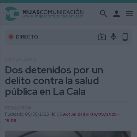
search
person
menu
live_tv
mic
phone_android
DIRECTO
ACTUALIDAD
Dos detenidos por un
delito contra la salud
pública en La Cala
REDACCIÓN
Publicado: 06/05/2025 ·
16:06
Actualizado: 06/05/2025 ·
16:08