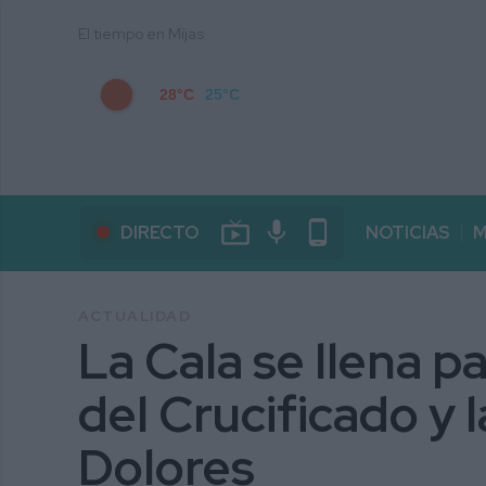
El tiempo en Mijas
28°C
25°C
live_tv
mic
phone_android
DIRECTO
NOTICIAS
M
ACTUALIDAD
La Cala se llena p
del Crucificado y 
Dolores