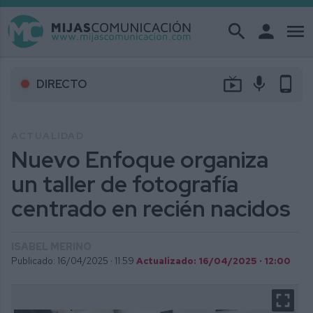
search
person
menu
live_tv
mic
phone_android
DIRECTO
ACTUALIDAD
Nuevo Enfoque organiza
un taller de fotografía
centrado en recién nacidos
ISABEL MERINO
Publicado: 16/04/2025 ·
11:59
Actualizado: 16/04/2025 · 12:00