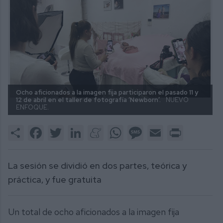
Ocho aficionados a la imagen fija participaron el pasado 11 y
12 de abril en el taller de fotografía ‘Newborn’.
NUEVO
ENFOQUE.
Share
Facebook
Twitter
LinkedIn
Meneame
WhatsApp
Message
Email
Print
La sesión se dividió en dos partes, teórica y
práctica, y fue gratuita
Un total de ocho aficionados a la imagen fija