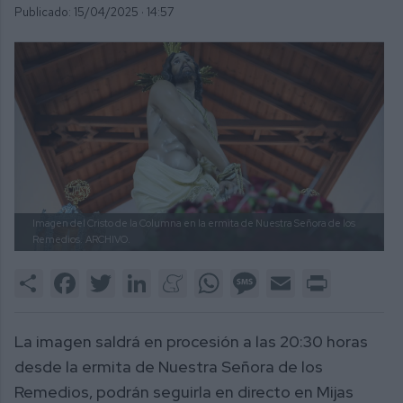
Publicado: 15/04/2025 ·
14:57
Imagen del Cristo de la Columna en la ermita de Nuestra Señora de los
Remedios.
ARCHIVO.
Share
Facebook
Twitter
LinkedIn
Meneame
WhatsApp
Message
Email
Print
La imagen saldrá en procesión a las 20:30 horas
desde la ermita de Nuestra Señora de los
Remedios, podrán seguirla en directo en Mijas