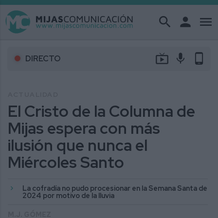
search
person
menu
live_tv
mic
phone_android
DIRECTO
ACTUALIDAD
El Cristo de la Columna de
Mijas espera con más
ilusión que nunca el
Miércoles Santo
La cofradía no pudo procesionar en la Semana Santa de
2024 por motivo de la lluvia
M.J. GÓMEZ