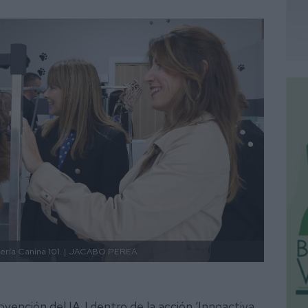
ría Canina 101. |
JACABO PEREA
bvención del IAJ dentro de la acción ‘Innoactiva