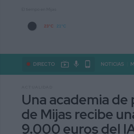
El tiempo en Mijas
23°C
21°C
live_tv
mic
phone_android
DIRECTO
NOTICIAS
M
ACTUALIDAD
Una academia de 
de Mijas recibe u
9.000 euros del I