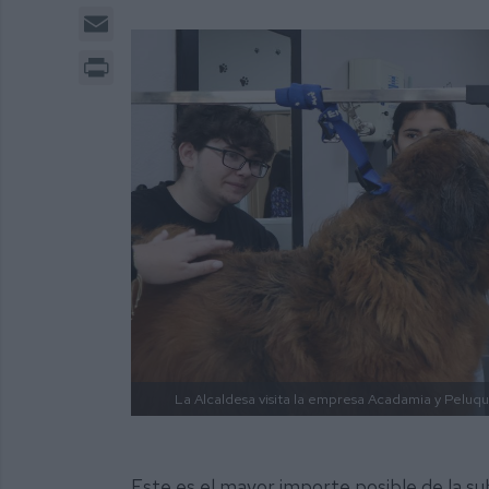
Email
Print
La Alcaldesa visita la empresa Acadamia y Peluque
Este es el mayor importe posible de la su