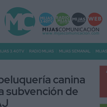
IJAS 3.40TV
RADIO MIJAS
MIJAS SEMANAL
MIJA
peluquería canina
na subvención de
AJ