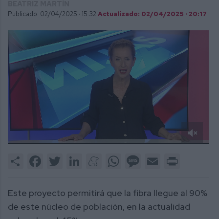
BEATRIZ MARTÍN
Publicado: 02/04/2025 ·
15:32
Actualizado: 02/04/2025 · 20:17
0
of
Share
Facebook
Twitter
LinkedIn
Meneame
WhatsApp
Message
Email
Print
2
minutes,
46
seconds
Este proyecto permitirá que la fibra llegue al 90%
de este núcleo de población, en la actualidad