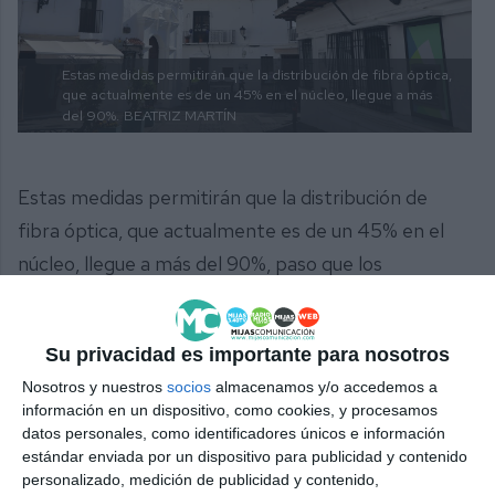
Estas medidas permitirán que la distribución de fibra óptica,
que actualmente es de un 45% en el núcleo, llegue a más
del 90%.
BEATRIZ MARTÍN
Estas medidas permitirán que la distribución de
fibra óptica, que actualmente es de un 45% en el
núcleo, llegue a más del 90%, paso que los
ciudadanos pedían. “Muchos vecinos, simplemente
por ocio o por necesidades laborales, lo demandan.
Su privacidad es importante para nosotros
Internet hoy en día es vital para poder subsistir,
Nosotros y nuestros
socios
almacenamos y/o accedemos a
incluso no solamente para los vecinos del pueblo,
información en un dispositivo, como cookies, y procesamos
sino para aquellos que trabajan a distancia, para
datos personales, como identificadores únicos e información
estándar enviada por un dispositivo para publicidad y contenido
cualquier persona que venga de fuera y que quiera
personalizado, medición de publicidad y contenido,