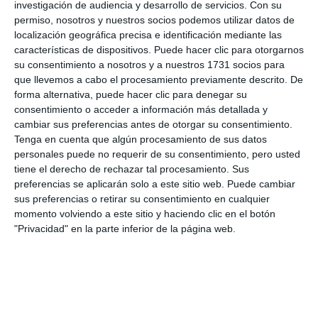
vivir aquí y trabajar desde casa”, concluyó el edil.
investigación de audiencia y desarrollo de servicios.
Con su
permiso, nosotros y nuestros socios podemos utilizar datos de
Las calles Campos, Larga del Palmar, Caños,
localización geográfica precisa e identificación mediante las
características de dispositivos. Puede hacer clic para otorgarnos
Vistamar, Carril, Alegre, Olivo, Casas Nuevas o la
su consentimiento a nosotros y a nuestros 1731 socios para
plaza La Libertad y otros puntos serán algunas de
que llevemos a cabo el procesamiento previamente descrito. De
forma alternativa, puede hacer clic para denegar su
las muchas zonas por las que se despliegue la fibra
consentimiento o acceder a información más detallada y
óptica y que entrará en servicio, aseguran, a finales
cambiar sus preferencias antes de otorgar su consentimiento.
de mayo.
Tenga en cuenta que algún procesamiento de sus datos
personales puede no requerir de su consentimiento, pero usted
tiene el derecho de rechazar tal procesamiento. Sus
Comparte esta noticia desde el siguiente enlace:
preferencias se aplicarán solo a este sitio web. Puede cambiar
https://mijascom.com/?a=33995
sus preferencias o retirar su consentimiento en cualquier
momento volviendo a este sitio y haciendo clic en el botón
"Privacidad" en la parte inferior de la página web.
MIJAS
AYUNTAMIENTO
FIBRA ÓPTICA
MODERNIZACIÓN DIGITAL
INFRAESTRUCTURAS
OBRAS
CULTURA