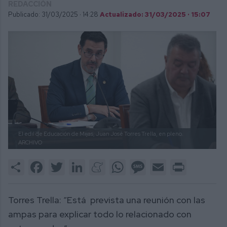
REDACCIÓN
Publicado: 31/03/2025 ·
14:28
Actualizado: 31/03/2025 · 15:07
El edil de Educación de Mijas, Juan José Torres Trella, en pleno.
ARCHIVO
Share
Facebook
Twitter
LinkedIn
Meneame
WhatsApp
Message
Email
Print
Torres Trella: “Está prevista una reunión con las
ampas para explicar todo lo relacionado con