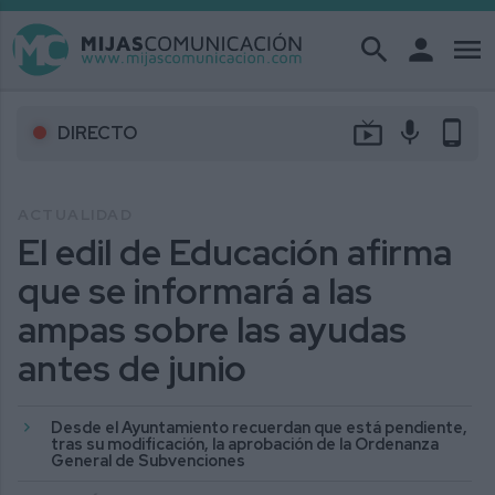
search
person
menu
live_tv
mic
phone_android
DIRECTO
ACTUALIDAD
El edil de Educación afirma
que se informará a las
ampas sobre las ayudas
antes de junio
Desde el Ayuntamiento recuerdan que está pendiente,
tras su modificación, la aprobación de la Ordenanza
General de Subvenciones