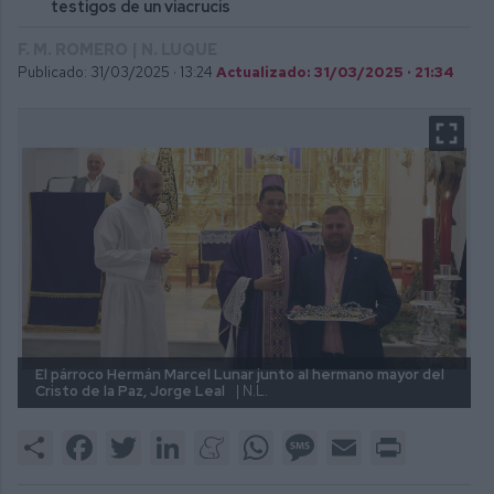
testigos de un viacrucis
F. M. ROMERO | N. LUQUE
Publicado: 31/03/2025 ·
13:24
Actualizado: 31/03/2025 · 21:34
El párroco Hermán Marcel Lunar junto al hermano mayor del
Cristo de la Paz, Jorge Leal
| N.L.
Share
Facebook
Twitter
LinkedIn
Meneame
WhatsApp
Message
Email
Print