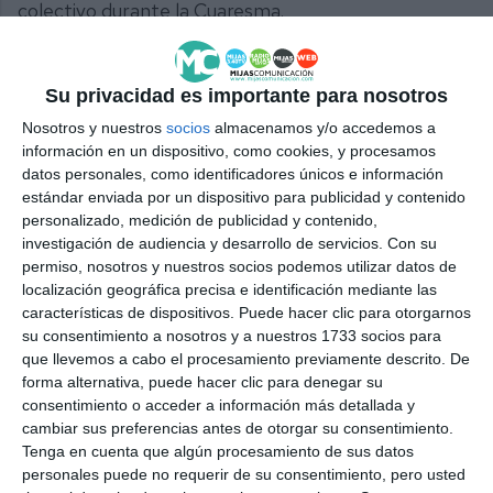
colectivo durante la Cuaresma.
Porque este acto solemne no solo reafirma el
compromiso de la Hermandad del Santo Cristo de la
Su privacidad es importante para nosotros
Paz y la Virgen de la Soledad con la historia y la fe,
Nosotros y nuestros
socios
almacenamos y/o accedemos a
información en un dispositivo, como cookies, y procesamos
sino que también marca la renovación de las
datos personales, como identificadores únicos e información
tradiciones que enriquecen la Semana Santa de
estándar enviada por un dispositivo para publicidad y contenido
personalizado, medición de publicidad y contenido,
Mijas. Con un enfoque en la integración de nuevas
investigación de audiencia y desarrollo de servicios.
Con su
generaciones y el cuidado del patrimonio, la
permiso, nosotros y nuestros socios podemos utilizar datos de
localización geográfica precisa e identificación mediante las
hermandad continúa siendo un pilar esencial en la
características de dispositivos. Puede hacer clic para otorgarnos
vida religiosa y cultural del municipio.
su consentimiento a nosotros y a nuestros 1733 socios para
que llevemos a cabo el procesamiento previamente descrito. De
forma alternativa, puede hacer clic para denegar su
consentimiento o acceder a información más detallada y
cambiar sus preferencias antes de otorgar su consentimiento.
Tenga en cuenta que algún procesamiento de sus datos
personales puede no requerir de su consentimiento, pero usted