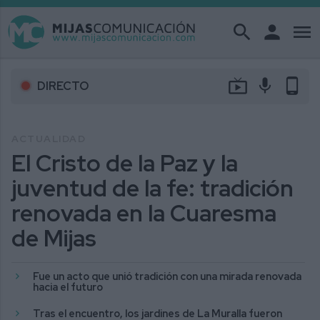
search
person
menu
live_tv
mic
phone_android
DIRECTO
ACTUALIDAD
El Cristo de la Paz y la
juventud de la fe: tradición
renovada en la Cuaresma
de Mijas
Fue un acto que unió tradición con una mirada renovada
hacia el futuro
Tras el encuentro, los jardines de La Muralla fueron