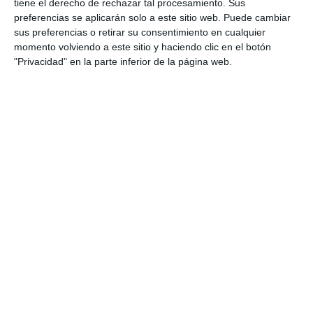
tiene el derecho de rechazar tal procesamiento. Sus
preferencias se aplicarán solo a este sitio web. Puede cambiar
sus preferencias o retirar su consentimiento en cualquier
momento volviendo a este sitio y haciendo clic en el botón
"Privacidad" en la parte inferior de la página web.
Comparte esta noticia desde el siguiente enlace:
https://mijascom.com/?a=33956
CRISTO DE LA PAZ
VIACRUCIS
MEDALLA
MIJAS PUEBLO
TAMBIÉN TE PUEDE INTERESAR