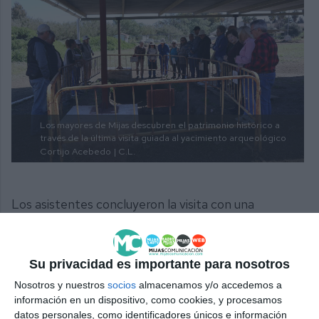
Los mayores de Mijas descubren el patrimonio histórico a
través de la última visita guiada al yacimiento arqueológico
Cortijo Acebedo
| C.L.
Los asistentes concluyeron la visita con una
sensación de conexión profunda con la historia local
y un reconocimiento por el esfuerzo del
Su privacidad es importante para nosotros
Ayuntamiento de Mijas para acercar el patrimonio
Nosotros y nuestros
socios
almacenamos y/o accedemos a
histórico a los mayores. Estas actividades no solo
información en un dispositivo, como cookies, y procesamos
representan un homenaje a su sabiduría, sino
datos personales, como identificadores únicos e información