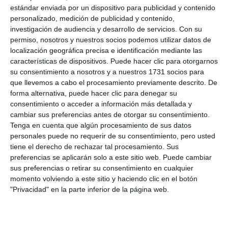
también una oportunidad para seguir activos y
estándar enviada por un dispositivo para publicidad y contenido
personalizado, medición de publicidad y contenido,
explorar el entorno cultural del municipio.
investigación de audiencia y desarrollo de servicios.
Con su
permiso, nosotros y nuestros socios podemos utilizar datos de
Comparte esta noticia desde el siguiente enlace:
localización geográfica precisa e identificación mediante las
características de dispositivos. Puede hacer clic para otorgarnos
https://mijascom.com/?a=33947
su consentimiento a nosotros y a nuestros 1731 socios para
que llevemos a cabo el procesamiento previamente descrito. De
YACIMIENTO CORTIJO ACEBEDO
MAYORES
PATRIMONIO
forma alternativa, puede hacer clic para denegar su
consentimiento o acceder a información más detallada y
cambiar sus preferencias antes de otorgar su consentimiento.
Tenga en cuenta que algún procesamiento de sus datos
TAMBIÉN TE PUEDE INTERESAR
personales puede no requerir de su consentimiento, pero usted
tiene el derecho de rechazar tal procesamiento. Sus
preferencias se aplicarán solo a este sitio web. Puede cambiar
sus preferencias o retirar su consentimiento en cualquier
momento volviendo a este sitio y haciendo clic en el botón
"Privacidad" en la parte inferior de la página web.
chevron_left
chevron_right