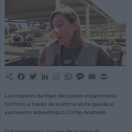
0
of
Share
Facebook
Twitter
LinkedIn
Meneame
WhatsApp
Message
Email
Print
1
minute,
31
seconds
Los mayores de Mijas descubren el patrimonio
histórico a través de la última visita guiada al
yacimiento arqueológico Cortijo Acebedo
El Ayuntamiento, a través de las áreas de