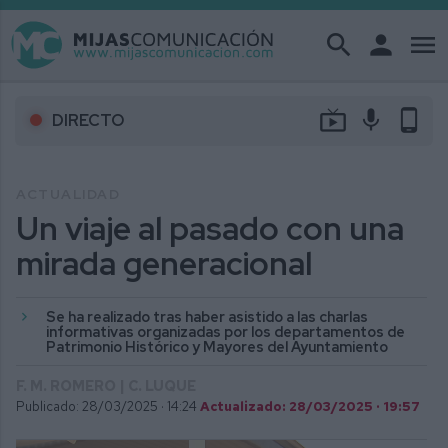
search
person
menu
live_tv
mic
phone_android
DIRECTO
ACTUALIDAD
Un viaje al pasado con una
mirada generacional
Se ha realizado tras haber asistido a las charlas
informativas organizadas por los departamentos de
Patrimonio Histórico y Mayores del Ayuntamiento
F. M. ROMERO | C. LUQUE
Publicado: 28/03/2025 ·
14:24
Actualizado: 28/03/2025 · 19:57