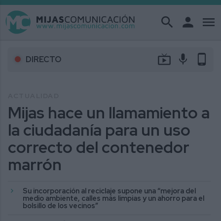
search
person
menu
live_tv
mic
phone_android
DIRECTO
ACTUALIDAD
Mijas hace un llamamiento a
la ciudadanía para un uso
correcto del contenedor
marrón
Su incorporación al reciclaje supone una “mejora del
medio ambiente, calles más limpias y un ahorro para el
bolsillo de los vecinos”