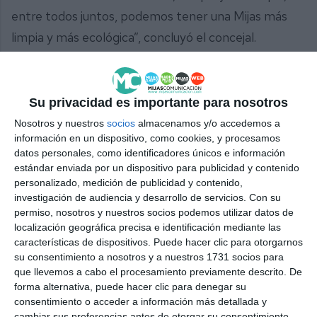
entre todos juntos, podemos tener una Mijas más
limpia y más ecológica”, concluyó el concejal.
Esta campaña de información y concienciación se
emite ya en todos los soportes de Mijas
Su privacidad es importante para nosotros
Comunicación, en televisión, radio, periódico, redes
Nosotros y nuestros
socios
almacenamos y/o accedemos a
sociales y en esta página web. También podrán verla
información en un dispositivo, como cookies, y procesamos
datos personales, como identificadores únicos e información
en carteles por el municipio. Además, los propios
estándar enviada por un dispositivo para publicidad y contenido
contenedores marrones indican qué se puede
personalizado, medición de publicidad y contenido,
verter en ellos.
investigación de audiencia y desarrollo de servicios.
Con su
permiso, nosotros y nuestros socios podemos utilizar datos de
localización geográfica precisa e identificación mediante las
“Esta campaña va más allá del reciclaje: es una
características de dispositivos. Puede hacer clic para otorgarnos
apuesta por el respeto, la responsabilidad y la
su consentimiento a nosotros y a nuestros 1731 socios para
que llevemos a cabo el procesamiento previamente descrito. De
convivencia. Porque cuando Mijas está más limpia,
forma alternativa, puede hacer clic para denegar su
no solo se ve: se vive. Y ese es nuestro objetivo
consentimiento o acceder a información más detallada y
común: construir entre todos una Mijas más limpia”,
cambiar sus preferencias antes de otorgar su consentimiento.