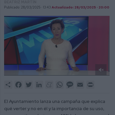
BEATRIZ MARTÍN
Publicado: 28/03/2025 ·
13:43
Actualizado: 28/03/2025 · 20:00
0
of
Share
Facebook
Twitter
LinkedIn
Meneame
WhatsApp
Message
Email
Print
2
minutes,
8
seconds
El Ayuntamiento lanza una campaña que explica
qué verter y no en él y la importancia de su uso,