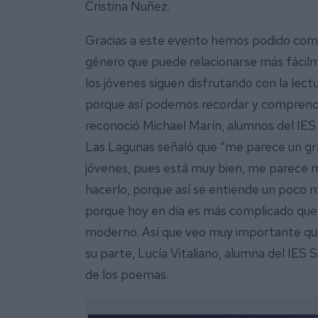
Cristina Nuñez.
Gracias a este evento hemos podido comp
género que puede relacionarse más fácilm
los jóvenes siguen disfrutando con la lec
porque así podemos recordar y comprende
reconoció Michael Marín, alumnos del IES 
Las Lagunas señaló que “me parece un gra
jóvenes, pues está muy bien, me parece 
hacerlo, porque así se entiende un poco má
porque hoy en día es más complicado que l
moderno. Así que veo muy importante que 
su parte, Lucía Vitaliano, alumna del IES S
de los poemas.