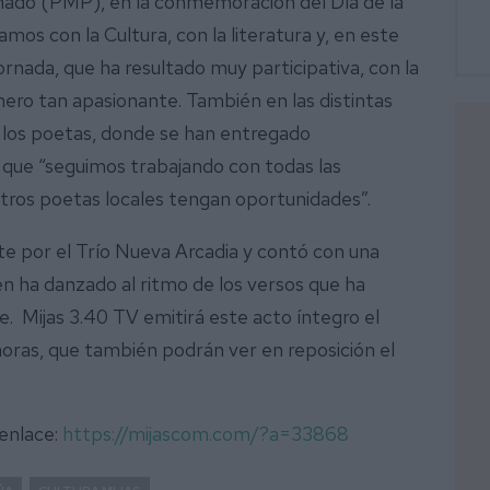
onado (PMP), en la conmemoración del Día de la
mos con la Cultura, con la literatura y, en este
ornada, que ha resultado muy participativa, con la
nero tan apasionante. También en las distintas
 los poetas, donde se han entregado
 que “seguimos trabajando con todas las
stros poetas locales tengan oportunidades”.
e por el Trío Nueva Arcadia y contó con una
ven ha danzado al ritmo de los versos que ha
e. Mijas 3.40 TV emitirá este acto íntegro el
oras, que también podrán ver en reposición el
 enlace:
https://mijascom.com/?a=33868