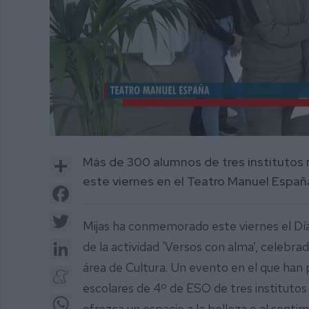
0
of
Share
Más de 300 alumnos de tres institutos m
3
minutes,
este viernes en el Teatro Manuel Españ
22
Facebook
seconds
Volume
0%
Twitter
Mijas ha conmemorado este viernes el Día
LinkedIn
de la actividad 'Versos con alma’, celebr
área de Cultura. Un evento en el que han
Meneame
escolares de 4º de ESO de tres institutos 
WhatsApp
ofrezca un espacio a la belleza o al senti