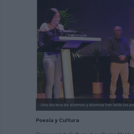
Una docena de alumnos y alumnas han leído los p
Poesía y Cultura