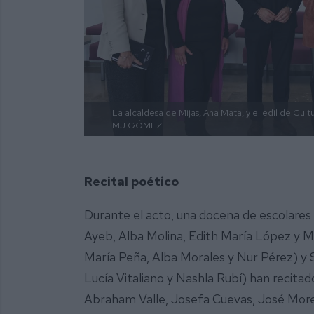
La alcaldesa de Mijas, Ana Mata, y el edil de Cul
MJ GÓMEZ
Recital poético
Durante el acto, una docena de escolares d
Ayeb, Alba Molina, Edith María López y Mi
María Peña, Alba Morales y Nur Pérez) y 
Lucía Vitaliano y Nashla Rubí) han recitad
Abraham Valle, Josefa Cuevas, José More