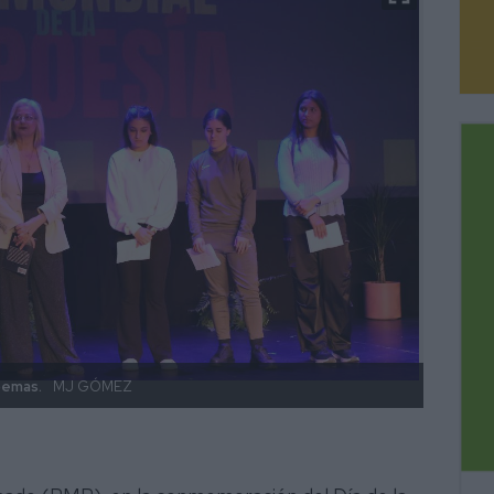
oemas.
MJ GÓMEZ
Alguno