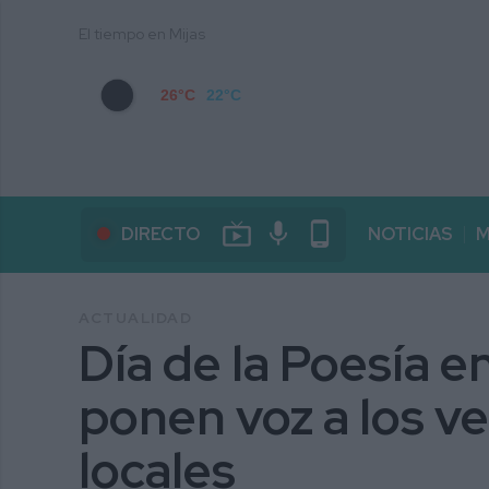
El tiempo en Mijas
26°C
22°C
live_tv
mic
phone_android
DIRECTO
NOTICIAS
M
ACTUALIDAD
Día de la Poesía en
ponen voz a los ve
locales