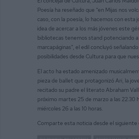
El concejal de Cultura, Juan Carlos Mald
Poesía ha reseñado que “en Mijas nos volca
caso, con la poesía, lo hacemos con esta j
idea de acercar a los más jóvenes este gé
bibliotecas tenemos stand potenciando a
marcapáginas”, el edil concluyó señalando
posibilidades desde Cultura para que nue
El acto ha estado amenizado musicalment
pieza de ballet que protagonizó Ari, la jo
recitado su padre el literato Abraham Vall
próximo martes 25 de marzo a las 22.30 h
miércoles 26 a las 10 horas.
Comparte esta noticia desde el siguiente