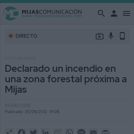
search
person
menu
live_tv
mic
phone_android
DIRECTO
ACTUALIDAD
Declarado un incendio en
una zona forestal próxima a
Mijas
REDACCIÓN
Publicado: 30/08/2012 ·
19:08
Share
Facebook
Twitter
LinkedIn
Meneame
WhatsApp
Message
Email
Print