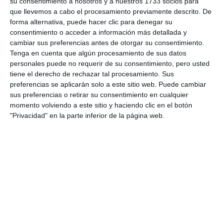
su consentimiento a nosotros y a nuestros 1733 socios para
Comparte esta noticia desde el siguiente enlace:
que llevemos a cabo el procesamiento previamente descrito. De
https://mijascom.com/?a=33763
forma alternativa, puede hacer clic para denegar su
consentimiento o acceder a información más detallada y
cambiar sus preferencias antes de otorgar su consentimiento.
LETRAS SOLIDARIAS
CULTURA MIJAS
Tenga en cuenta que algún procesamiento de sus datos
personales puede no requerir de su consentimiento, pero usted
tiene el derecho de rechazar tal procesamiento. Sus
preferencias se aplicarán solo a este sitio web. Puede cambiar
sus preferencias o retirar su consentimiento en cualquier
momento volviendo a este sitio y haciendo clic en el botón
"Privacidad" en la parte inferior de la página web.