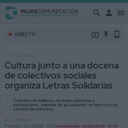
search
person
menu
live_tv
mic
phone_android
DIRECTO
ACTUALIDAD
Cultura junto a una docena
de colectivos sociales
organiza Letras Solidarias
Contará con talleres, recitales poéticos y
exposiciones, además de actuaciones en directo y un
servicio de ludoteca
M.J. GÓMEZ
Publicado: 13/03/2025 ·
15:53
Actualizado: 13/03/2025 · 21:16