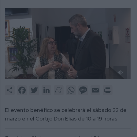
0
of
Share
Facebook
Twitter
LinkedIn
Meneame
WhatsApp
Message
Email
Print
2
minutes,
15
seconds
El evento benéfico se celebrará el sábado 22 de
marzo en el Cortijo Don Elías de 10 a 19 horas