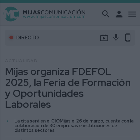
search
person
menu
live_tv
mic
phone_android
DIRECTO
ACTUALIDAD
Mijas organiza FDEFOL
2025, la Feria de Formación
y Oportunidades
Laborales
La cita será en el CIOMijas el 26 de marzo, cuenta con la
colaboración de 30 empresas e instituciones de
distintos sectores