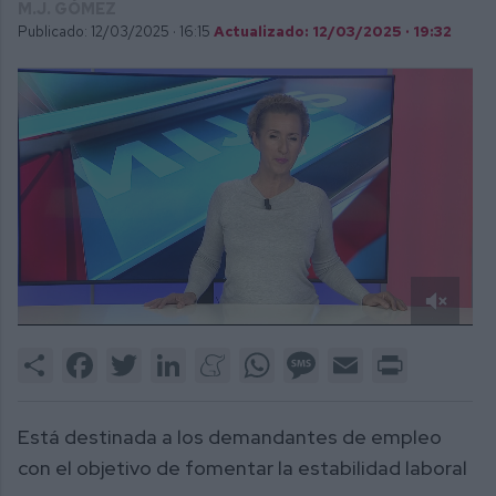
M.J. GÓMEZ
Publicado: 12/03/2025 ·
16:15
Actualizado: 12/03/2025 · 19:32
0
of
Share
Facebook
Twitter
LinkedIn
Meneame
WhatsApp
Message
Email
Print
1
minute,
59
seconds
Está destinada a los demandantes de empleo
con el objetivo de fomentar la estabilidad laboral