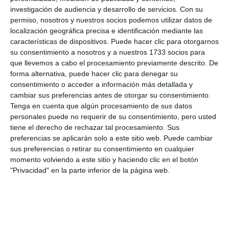
Humanos de Idiliq Group), Pedro Hidalgo (director
investigación de audiencia y desarrollo de servicios.
Con su
de Recursos Humanos de Kempinski Hotel), Alba
permiso, nosotros y nuestros socios podemos utilizar datos de
localización geográfica precisa e identificación mediante las
Soto (técnico de formación y reclutamiento de
características de dispositivos. Puede hacer clic para otorgarnos
Aehcos), Miguel Ferrer (jefe de Estudios de la
su consentimiento a nosotros y a nuestros 1733 socios para
que llevemos a cabo el procesamiento previamente descrito. De
Escuela de Hostelería La Cónsula y La Fonda) y
forma alternativa, puede hacer clic para denegar su
Charo Rodríguez (técnico de la Escuela CIOMijas).
consentimiento o acceder a información más detallada y
cambiar sus preferencias antes de otorgar su consentimiento.
A las 12:15 horas Marcos Peralta (Asociación
Tenga en cuenta que algún procesamiento de sus datos
personales puede no requerir de su consentimiento, pero usted
TRINDIA) expondrá la ponencia ‘Inteligencia
tiene el derecho de rechazar tal procesamiento. Sus
Artificial y nuevas oportunidades laborales’. La
preferencias se aplicarán solo a este sitio web. Puede cambiar
sus preferencias o retirar su consentimiento en cualquier
jornada se clausurará a las 13:30 horas.
momento volviendo a este sitio y haciendo clic en el botón
"Privacidad" en la parte inferior de la página web.
Comparte esta noticia desde el siguiente enlace:
https://mijascom.com/?a=33752
FDEFOL
FERIA DE FORMACIÓN Y OPORTUNIDADES LABORALES