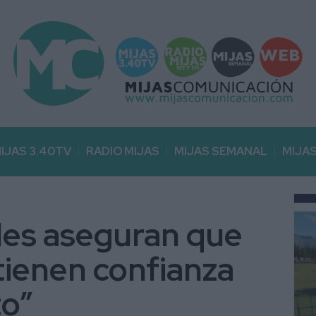
IJAS 3.40TV
RADIO MIJAS
MIJAS SEMANAL
MIJA
les aseguran que
tienen confianza
to”