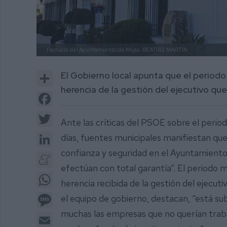
Fachada del Ayuntamiento de Mijas.
BEATRIZ MARTÍN
Share
El Gobierno local apunta que el period
herencia de la gestión del ejecutivo qu
Facebook
Twitter
Ante las críticas del PSOE sobre el perio
LinkedIn
días, fuentes municipales manifiestan qu
confianza y seguridad en el Ayuntamiento
Meneame
efectúan con total garantía”. El periodo 
WhatsApp
herencia recibida de la gestión del ejecut
Message
el equipo de gobierno, destacan, “está su
muchas las empresas que no querían trabaj
Email