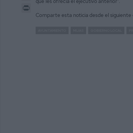
que les ofrecía el ejecutivo anterior”.
Print
Comparte esta noticia desde el siguiente
AYUNTAMIENTO
MIJAS
GOBIERNO LOCAL
P