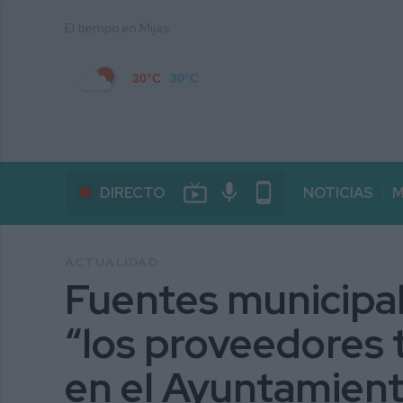
El tiempo en Mijas
30°C
30°C
live_tv
mic
phone_android
DIRECTO
NOTICIAS
M
ACTUALIDAD
Fuentes municipa
“los proveedores 
en el Ayuntamien