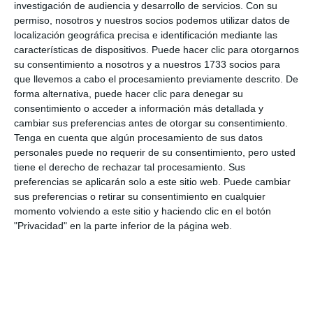
investigación de audiencia y desarrollo de servicios.
Con su
permiso, nosotros y nuestros socios podemos utilizar datos de
localización geográfica precisa e identificación mediante las
características de dispositivos. Puede hacer clic para otorgarnos
su consentimiento a nosotros y a nuestros 1733 socios para
que llevemos a cabo el procesamiento previamente descrito. De
forma alternativa, puede hacer clic para denegar su
De los trabajos se encargan operarios del equipo de
consentimiento o acceder a información más detallada y
mantenimiento de Educación y de Servicios Operativos.
MJ
cambiar sus preferencias antes de otorgar su consentimiento.
GÓMEZ
Tenga en cuenta que algún procesamiento de sus datos
personales puede no requerir de su consentimiento, pero usted
tiene el derecho de rechazar tal procesamiento. Sus
preferencias se aplicarán solo a este sitio web. Puede cambiar
sus preferencias o retirar su consentimiento en cualquier
momento volviendo a este sitio y haciendo clic en el botón
Comparte esta noticia desde el siguiente enlace:
"Privacidad" en la parte inferior de la página web.
https://mijascom.com/?a=33634
VISITA OBRAS MEJORAS COLEGIOS SEMANA BLANCA