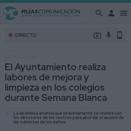
search
person
menu
live_tv
mic
phone_android
DIRECTO
ACTUALIDAD
El Ayuntamiento realiza
labores de mejora y
limpieza en los colegios
durante Semana Blanca
La alcaldesa anuncia que próximamente se reunirá con
los directores de los centros para abordar el asunto de
las cubiertas de los patios