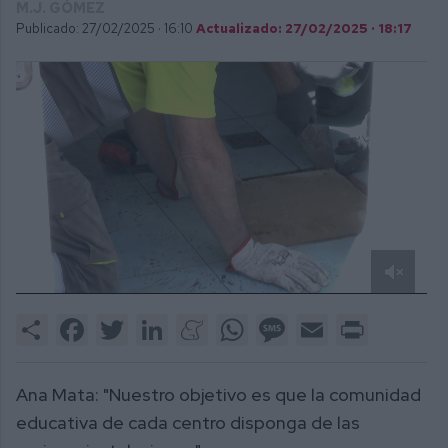
M.J. GÓMEZ
Publicado: 27/02/2025 ·
16:10
Actualizado: 27/02/2025 · 18:17
0
of
Share
Facebook
Twitter
LinkedIn
Meneame
WhatsApp
Message
Email
Print
2
minutes,
41
seconds
Ana Mata: "Nuestro objetivo es que la comunidad
educativa de cada centro disponga de las