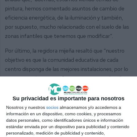
pintura, hemos comentado asuntos de cambio de
eficiencia energética, de la iluminación y también,
por supuesto, mucho relacionado con el suelo de las
zonas infantiles que tenemos que modificar”.
Por último, la regidora mijeña resaltó que “nuestro
objetivo es que la comunidad educativa de cada
centro disponga de las mejores instalaciones, por lo
que no escatimamos esfuerzos para que así sea”, y
concluyó poniendo en valor el trabajo de los
equipos de Educación, “quiero agradecer a todo el
Su privacidad es importante para nosotros
equipo de mantenimiento el trabajo excepcional
Nosotros y nuestros
socios
almacenamos y/o accedemos a
que están realizando durante semana”.
información en un dispositivo, como cookies, y procesamos
datos personales, como identificadores únicos e información
estándar enviada por un dispositivo para publicidad y contenido
personalizado, medición de publicidad y contenido,