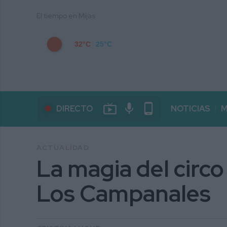
El tiempo en Mijas
32°C
25°C
live_tv
mic
phone_android
DIRECTO
NOTICIAS
M
ACTUALIDAD
La magia del circo 
Los Campanales