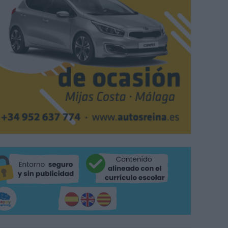
odos ustedes la magia del circo!. Esa ha sido la temática elegida por el