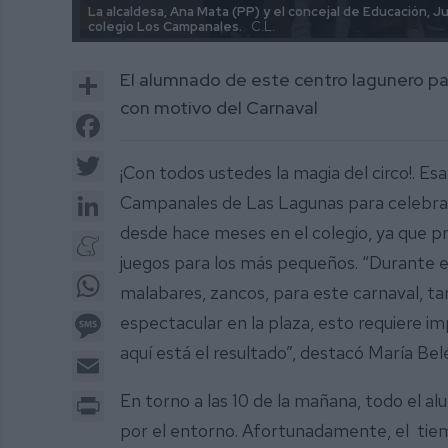
La alcaldesa, Ana Mata (PP) y el concejal de Educación, Ju
colegio Los Campanales.
C.L.
Share
El alumnado de este centro lagunero par
con motivo del Carnaval
Facebook
Twitter
¡Con todos ustedes la magia del circo!. Esa
LinkedIn
Campanales de Las Lagunas para celebrar 
desde hace meses en el colegio, ya que p
Meneame
juegos para los más pequeños. “Durante e
WhatsApp
malabares, zancos, para este carnaval, 
Message
espectacular en la plaza, esto requiere im
aquí está el resultado”, destacó María Bel
Email
Print
En torno a las 10 de la mañana, todo el al
por el entorno. Afortunadamente, el tiemp