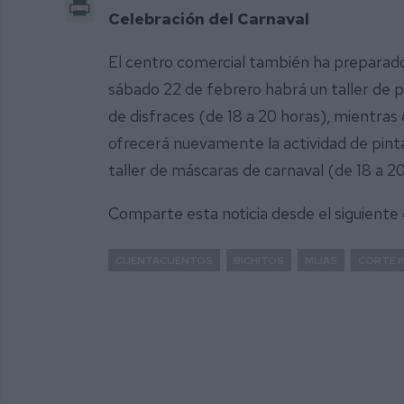
Print
Celebración del Carnaval
El centro comercial también ha preparado 
sábado 22 de febrero habrá un taller de p
de disfraces (de 18 a 20 horas), mientras 
ofrecerá nuevamente la actividad de pinta
taller de máscaras de carnaval (de 18 a 20
Comparte esta noticia desde el siguiente
CUENTACUENTOS
BICHITOS
MIJAS
CORTE 