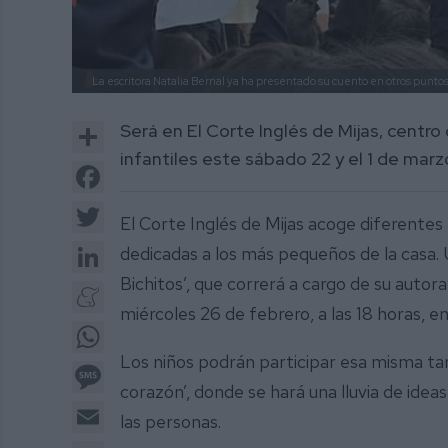
La escritora Natalia Bernal ya ha presentado su cuento en otros punto
Share
Será en El Corte Inglés de Mijas, centro
infantiles este sábado 22 y el 1 de marz
Facebook
Twitter
El Corte Inglés de Mijas acoge diferentes
LinkedIn
dedicadas a los más pequeños de la casa. 
Bichitos’, que correrá a cargo de su autora
Meneame
miércoles 26 de febrero, a las 18 horas, en
WhatsApp
Los niños podrán participar esa misma tar
Message
corazón’, donde se hará una lluvia de ide
Email
las personas.