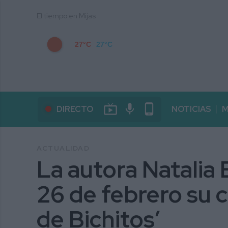
El tiempo en Mijas
27°C
27°C
live_tv
mic
phone_android
DIRECTO
NOTICIAS
M
ACTUALIDAD
La autora Natalia 
26 de febrero su c
de Bichitos’