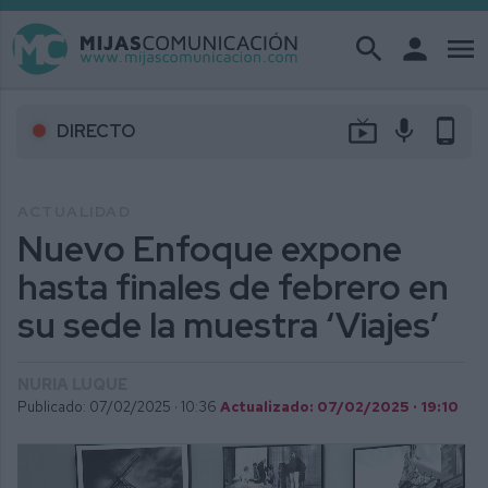
search
person
menu
live_tv
mic
phone_android
DIRECTO
ACTUALIDAD
Nuevo Enfoque expone
hasta finales de febrero en
su sede la muestra ‘Viajes’
NURIA LUQUE
Publicado: 07/02/2025 ·
10:36
Actualizado: 07/02/2025 · 19:10