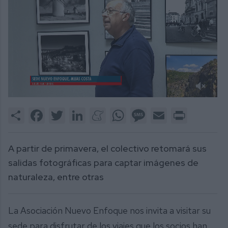
0
of
Share
Facebook
Twitter
LinkedIn
Meneame
WhatsApp
Message
Email
Print
2
minutes,
5
seconds
A partir de primavera, el colectivo retomará sus
salidas fotográficas para captar imágenes de
naturaleza, entre otras
La Asociación Nuevo Enfoque nos invita a visitar su
sede para disfrutar de los viajes que los socios han