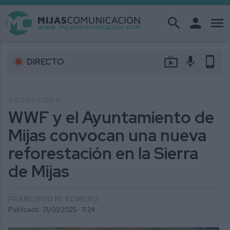
search
person
menu
live_tv
mic
phone_android
DIRECTO
ACTUALIDAD
WWF y el Ayuntamiento de
Mijas convocan una nueva
reforestación en la Sierra
de Mijas
FRANCISCO M. ROMERO
Publicado: 31/01/2025 ·
11:24