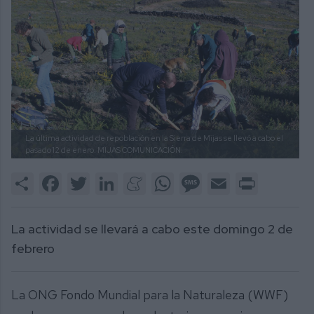
La última actividad de repoblación en la Sierra de Mijas se llevó a cabo el
pasado 12 de enero.
MIJAS COMUNICACIÓN.
Share
Facebook
Twitter
LinkedIn
Meneame
WhatsApp
Message
Email
Print
La actividad se llevará a cabo este domingo 2 de
febrero
La ONG Fondo Mundial para la Naturaleza (WWF)