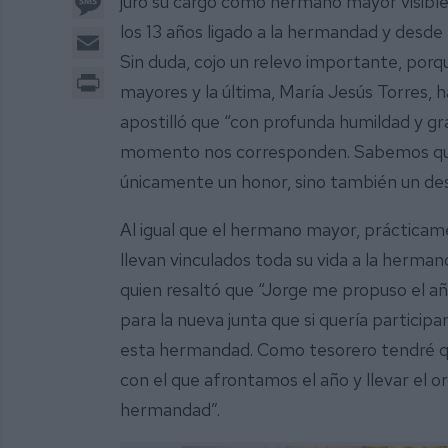
juró su cargo como hermano mayor visibl
los 13 años ligado a la hermandad y desde
Email
Sin duda, cojo un relevo importante, por
Print
mayores y la última, María Jesús Torres, ha
apostilló que “con profunda humildad y gr
momento nos corresponden. Sabemos que 
únicamente un honor, sino también un des
Al igual que el hermano mayor, prácticam
llevan vinculados toda su vida a la hermand
quien resaltó que “Jorge me propuso el 
para la nueva junta que si quería participar
esta hermandad. Como tesorero tendré que
con el que afrontamos el año y llevar el o
hermandad”.