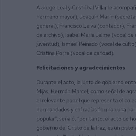
A Jorge Leal y Cristóbal Villar le acompañ
hermano mayor), Joaquín Marín (secretari
general), Francisco Leiva (contador), Fra
de archivo), Isabel María Jaime (vocal de
juventud), Ismael Peinado (vocal de culto)
Cristina Porra (vocal de caridad).
Felicitaciones y agradecimientos
Durante el acto, la junta de gobierno ent
Mijas, Hermán Marcel, como señal de agra
el relevante papel que representa el colec
hermandades y cofradías forman una part
popular”, señaló, “por tanto, el acto de h
gobierno del Cristo de la Paz, es un pisto