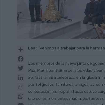
0
of
Share
Leal: “venimos a trabajar para la herman
3
minutes,
15
Facebook
seconds
Volume
Los miembros de la nueva junta de gobier
0%
Twitter
Paz, María Santísima de la Soledad y San
LinkedIn
26, tras la misa celebrada en la iglesia I
por feligreses, familiares, amigos, así c
Meneame
corporación municipal. El acto estuvo car
WhatsApp
uno de los momentos más importantes de 
Message