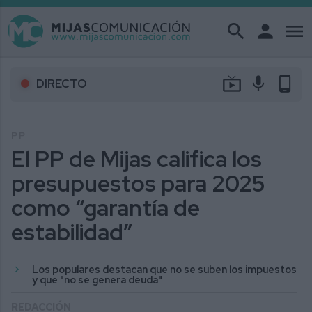
search
person
menu
live_tv
mic
phone_android
DIRECTO
PP
El PP de Mijas califica los
presupuestos para 2025
como “garantía de
estabilidad”
Los populares destacan que no se suben los impuestos
y que "no se genera deuda"
REDACCIÓN