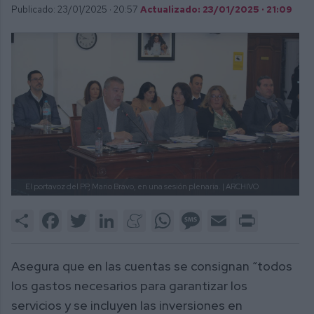
Publicado: 23/01/2025 ·
20:57
Actualizado: 23/01/2025 · 21:09
El portavoz del PP, Mario Bravo, en una sesión plenaria.
| ARCHIVO
Share
Facebook
Twitter
LinkedIn
Meneame
WhatsApp
Message
Email
Print
Asegura que en las cuentas se consignan “todos
los gastos necesarios para garantizar los
servicios y se incluyen las inversiones en