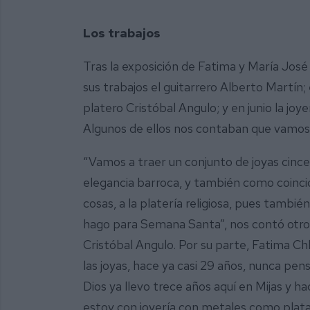
Los trabajos
Tras la exposición de Fatima y María Jos
sus trabajos el guitarrero Alberto Martín; 
platero Cristóbal Angulo; y en junio la j
Algunos de ellos nos contaban que vamos a
“Vamos a traer un conjunto de joyas cince
elegancia barroca, y también como coinc
cosas, a la platería religiosa, pues tambi
hago para Semana Santa”, nos contó otro
Cristóbal Angulo. Por su parte, Fatima C
las joyas, hace ya casi 29 años, nunca pens
Dios ya llevo trece años aquí en Mijas y h
estoy con joyería con metales como plata