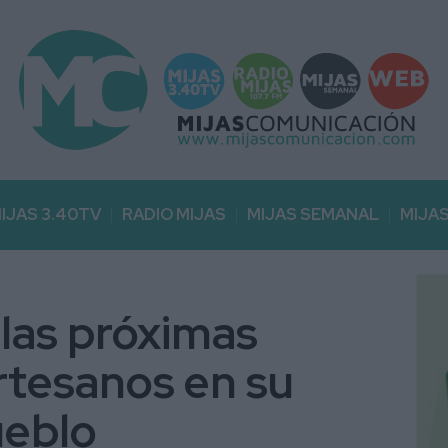
IJAS 3.40TV
RADIO MIJAS
MIJAS SEMANAL
MIJA
las próximas
rtesanos en su
ueblo