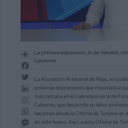
0
of
Share
La primera exposición, la de febrero, co
2
minutes,
Calvente
22
Facebook
seconds
Volume
0%
Twitter
La Asociación Artesanal de Mijas, en cola
LinkedIn
próximas exposiciones que mostrará al púb
más cercana en el calendario es la de Fati
Meneame
Calvente, que desarrolla su labor profesi
WhatsApp
hacemos desde la Oficina de Turismo es d
Message
en este hueco. Aquí, a esta Oficina de Tu