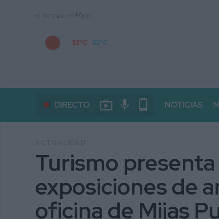
El tiempo en Mijas
32°C
32°C
live_tv
mic
phone_android
DIRECTO
NOTICIAS
M
ACTUALIDAD
Turismo presenta 
exposiciones de a
oficina de Mijas P