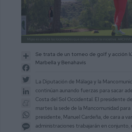
Mijas es una de las localidades que colabora con la iniciativa.
ARCHIVO
Share
Se trata de un torneo de golf y acción l
Marbella y Benahavís
Facebook
Twitter
La Diputación de Málaga y la Mancomunida
LinkedIn
continúan aunando fuerzas para sacar ade
Costa del Sol Occidental. El presidente de
Meneame
martes la sede de la Mancomunidad para 
WhatsApp
presidente, Manuel Cardeña, de cara a va
Message
administraciones trabajarán en conjunto,