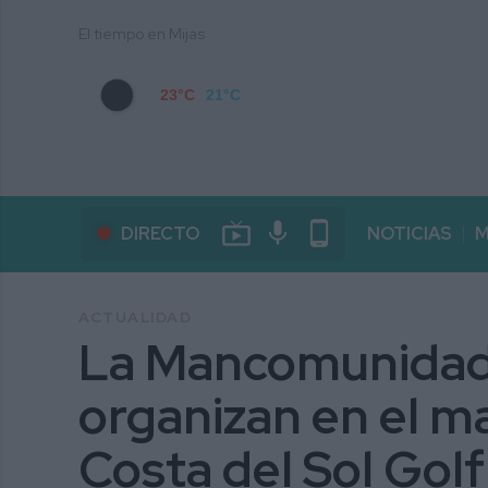
El tiempo en Mijas
23°C
21°C
live_tv
mic
phone_android
DIRECTO
NOTICIAS
M
ACTUALIDAD
La Mancomunidad 
organizan en el ma
Costa del Sol Golf