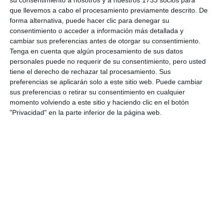
su consentimiento a nosotros y a nuestros 1733 socios para
Comparte esta noticia desde el siguiente enlace:
que llevemos a cabo el procesamiento previamente descrito. De
https://mijascom.com/?a=33142
forma alternativa, puede hacer clic para denegar su
consentimiento o acceder a información más detallada y
cambiar sus preferencias antes de otorgar su consentimiento.
VÓLEY
MIJAS
MARIA ALASSANE DIOP THIEM
Tenga en cuenta que algún procesamiento de sus datos
personales puede no requerir de su consentimiento, pero usted
tiene el derecho de rechazar tal procesamiento. Sus
preferencias se aplicarán solo a este sitio web. Puede cambiar
sus preferencias o retirar su consentimiento en cualquier
momento volviendo a este sitio y haciendo clic en el botón
"Privacidad" en la parte inferior de la página web.