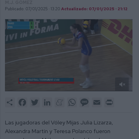
M.J. GÓMEZ
Publicado: 07/01/2025 ·
13:20
Actualizado: 07/01/2025 · 21:12
0
of
Share
Facebook
Twitter
LinkedIn
Meneame
WhatsApp
Message
Email
Print
2
minutes,
0
Las jugadoras del Vóley Mijas Julia Lizarza,
Alexandra Martín y Teresa Polanco fueron