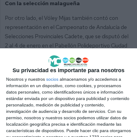
Con la selección malagueña
Por otro lado, el Vóley Mijas también contó con
representación en el Campeonato de Andalucía de
Selecciones Provinciales Cadete, que se disputó del
2 al 4 de enero en el Pabellón Polideportivo Ciudad
de Cártama. En concreto, las jugadoras Julia Lizarza,
Alexandra Martín y Teresa Polanco formaron parte
Su privacidad es importante para nosotros
de la selección malagueña que llegó a la final de esta
Nosotros y nuestros
socios
almacenamos y/o accedemos a
categoría. En esta, se enfrentaron al combinado de
información en un dispositivo, como cookies, y procesamos
Granada, la lucha por el primer puesto fue muy
datos personales, como identificadores únicos e información
estándar enviada por un dispositivo para publicidad y contenido
disputada, finalmente, las malagueñas quedaron
personalizado, medición de publicidad y contenido,
subcampeonas de la competición interprovincial.
investigación de audiencia y desarrollo de servicios.
Con su
permiso, nosotros y nuestros socios podemos utilizar datos de
localización geográfica precisa e identificación mediante las
características de dispositivos. Puede hacer clic para otorgarnos