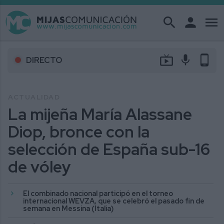
search
person
menu
live_tv
mic
phone_android
DIRECTO
ACTUALIDAD
La mijeña María Alassane
Diop, bronce con la
selección de España sub-16
de vóley
El combinado nacional participó en el torneo
internacional WEVZA, que se celebró el pasado fin de
semana en Messina (Italia)