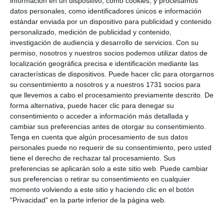
información en un dispositivo, como cookies, y procesamos
datos personales, como identificadores únicos e información
estándar enviada por un dispositivo para publicidad y contenido
personalizado, medición de publicidad y contenido,
investigación de audiencia y desarrollo de servicios.
Con su
permiso, nosotros y nuestros socios podemos utilizar datos de
localización geográfica precisa e identificación mediante las
características de dispositivos. Puede hacer clic para otorgarnos
El Grupo Joven Virgen de la Peña, durante la elaboración
su consentimiento a nosotros y a nuestros 1731 socios para
de la cúpula con la implicación de vecinos |
ARCHIVO.
que llevemos a cabo el procesamiento previamente descrito. De
forma alternativa, puede hacer clic para denegar su
consentimiento o acceder a información más detallada y
Historia del Grupo Joven
cambiar sus preferencias antes de otorgar su consentimiento.
La Asociación Grupo Joven Virgen de la Peña se
Tenga en cuenta que algún procesamiento de sus datos
personales puede no requerir de su consentimiento, pero usted
fundó en 2016 con el objetivo inicial de decorar las
tiene el derecho de rechazar tal procesamiento. Sus
calles de Mijas de cara a la procesión de la patrona,
preferencias se aplicarán solo a este sitio web. Puede cambiar
sus preferencias o retirar su consentimiento en cualquier
la Virgen de la Peña, que se celebra cada 8 de
momento volviendo a este sitio y haciendo clic en el botón
septiembre. La implicación de niños y jóvenes en
"Privacidad" en la parte inferior de la página web.
este cometido fue notoria y se ha mantenido a lo