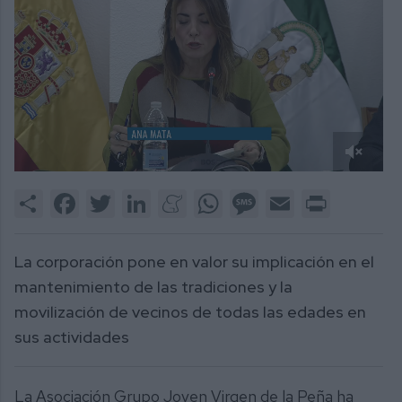
0
of
Share
Facebook
Twitter
LinkedIn
Meneame
WhatsApp
Message
Email
Print
2
minutes,
12
seconds
La corporación pone en valor su implicación en el
mantenimiento de las tradiciones y la
movilización de vecinos de todas las edades en
sus actividades
La Asociación Grupo Joven Virgen de la Peña ha