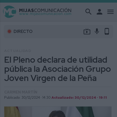
search
person
menu
live_tv
mic
phone_android
DIRECTO
ACTUALIDAD
El Pleno declara de utilidad
pública la Asociación Grupo
Joven Virgen de la Peña
CARMEN MARTÍN
Publicado: 30/12/2024 ·
14:30
Actualizado: 30/12/2024 · 19:11