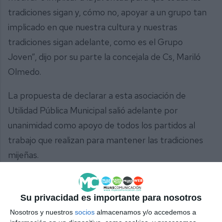
tradiciones sigan y, cómo no, apoyar a un grupo tan
implicado en que nuestra cultura y nuestras
tradiciones sigan adelante, como es el Grupo
Joven”, dijo por su parte la concejala de Cs, Mariló
Olmedo.
La propuesta de declarar a esta asociación de
Utilidad Pública Municipal salió adelante por
unanimidad como apoyo de todos los partidos al
trabajo que realizan para mantener las tradiciones
mijeñas.
Su privacidad es importante para nosotros
Nosotros y nuestros
socios
almacenamos y/o accedemos a