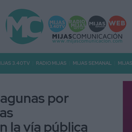
IJAS 3.40TV
RADIO MIJAS
MIJAS SEMANAL
MIJA
Lagunas por
ias
 la vía pública