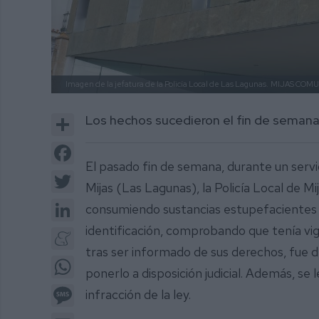
Imagen de la jefatura de la Policía Local de Las Lagunas.
MIJAS COMU
Share
Los hechos sucedieron el fin de seman
Facebook
El pasado fin de semana, durante un servic
Twitter
Mijas (Las Lagunas), la Policía Local de M
LinkedIn
consumiendo sustancias estupefacientes e
identificación, comprobando que tenía vige
Meneame
tras ser informado de sus derechos, fue de
WhatsApp
ponerlo a disposición judicial. Además, se 
Message
infracción de la ley.
Email