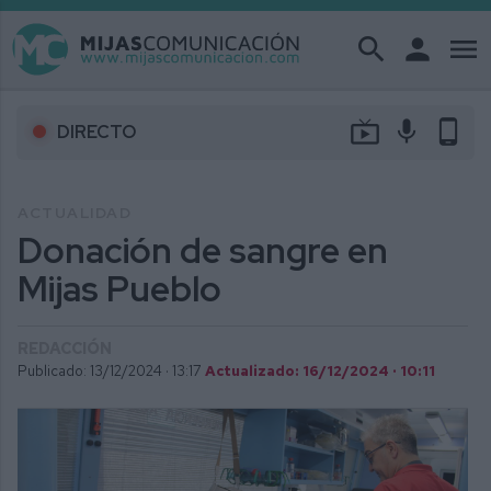
search
person
menu
live_tv
mic
phone_android
DIRECTO
ACTUALIDAD
Donación de sangre en
Mijas Pueblo
REDACCIÓN
Publicado: 13/12/2024 ·
13:17
Actualizado: 16/12/2024 · 10:11