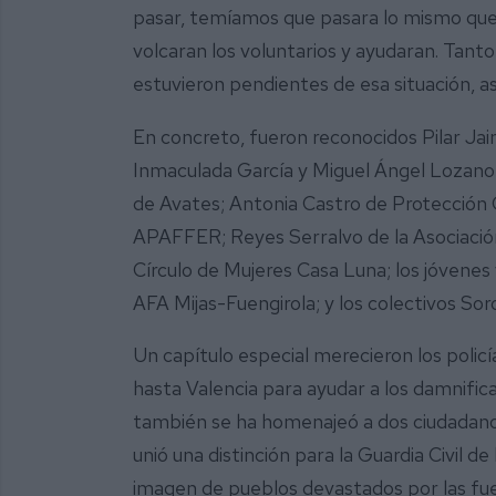
pasar, temíamos que pasara lo mismo que 
volcaran los voluntarios y ayudaran. Tant
estuvieron pendientes de esa situación, as
En concreto, fueron reconocidos Pilar Jai
Inmaculada García y Miguel Ángel Lozano 
de Avates; Antonia Castro de Protección 
APAFFER; Reyes Serralvo de la Asociación
Círculo de Mujeres Casa Luna; los jóvenes
AFA Mijas-Fuengirola; y los colectivos Sor
Un capítulo especial merecieron los polic
hasta Valencia para ayudar a los damnifi
también se ha homenajeó a dos ciudadanos,
unió una distinción para la Guardia Civil d
imagen de pueblos devastados por las fuer