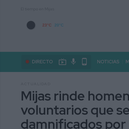
El tiempo en Mijas
23°C
20°C
live_tv
mic
phone_android
DIRECTO
NOTICIAS
M
ACTUALIDAD
Mijas rinde homena
voluntarios que se
damnificados por