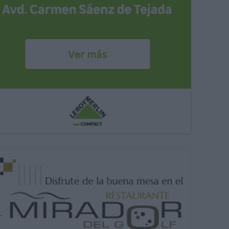
e el acto, se ha descubierto una placa.
N.L.