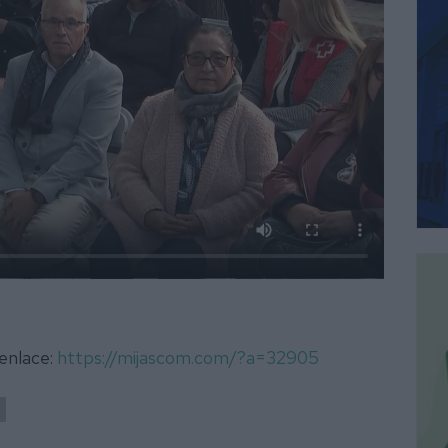
 enlace:
https://mijascom.com/?a=32905