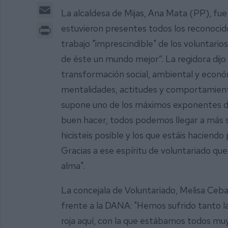
Email
La alcaldesa de Mijas, Ana Mata (PP), fue 
Print
estuvieron presentes todos los reconocido
trabajo "imprescindible" de los voluntario
de éste un mundo mejor”. La regidora dijo 
transformación social, ambiental y econó
mentalidades, actitudes y comportamiento
supone uno de los máximos exponentes de
buen hacer, todos podemos llegar a más si
hicisteis posible y los que estáis haciend
Gracias a ese espíritu de voluntariado que 
alma".
La concejala de Voluntariado, Melisa Cebal
frente a la DANA: "Hemos sufrido tanto l
roja aquí, con la que estábamos todos mu