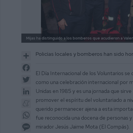
Mijas ha distinguido a los bomberos que acudieron a Valen
Share
Policías locales y bomberos han sido h
Facebook
El Día Internacional de los Voluntarios s
Twitter
como una celebración internacional por 
LinkedIn
Unidas en 1985 y es una jornada que sirve
promover el espíritu del voluntariado a nive
Meneame
querido permanecer ajena a esta importan
WhatsApp
fue reconocida una docena de personas y c
Message
mirador Jesús Jaime Mota (El Compás).