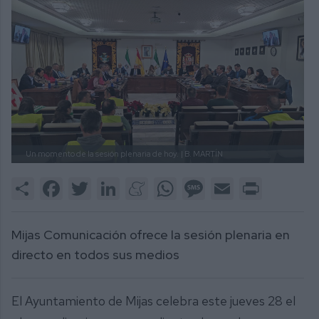
Un momento de la sesión plenaria de hoy.
| B. MARTÍN
Share
Facebook
Twitter
LinkedIn
Meneame
WhatsApp
Message
Email
Print
Mijas Comunicación ofrece la sesión plenaria en
directo en todos sus medios
El Ayuntamiento de Mijas celebra este jueves 28 el