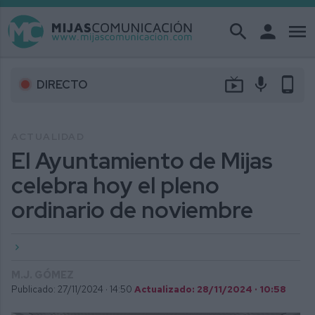
search
person
menu
live_tv
mic
phone_android
DIRECTO
ACTUALIDAD
El Ayuntamiento de Mijas
celebra hoy el pleno
ordinario de noviembre
M.J. GÓMEZ
Publicado: 27/11/2024 ·
14:50
Actualizado: 28/11/2024 · 10:58