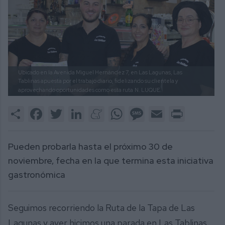
Ubicado en la Avenida Miguel Hernández 7, en Las Lagunas, Las
Tablinas apuesta por el trabajo diario, fidelizando su clientela y
aprovechando oportunidades como esta ruta
N. LUQUE.
Share
Facebook
Twitter
LinkedIn
Meneame
WhatsApp
Message
Email
Print
Pueden probarla hasta el próximo 30 de
noviembre, fecha en la que termina esta iniciativa
gastronómica
Seguimos recorriendo la Ruta de la Tapa de Las
Lagunas y ayer hicimos una parada en Las Tablinas,