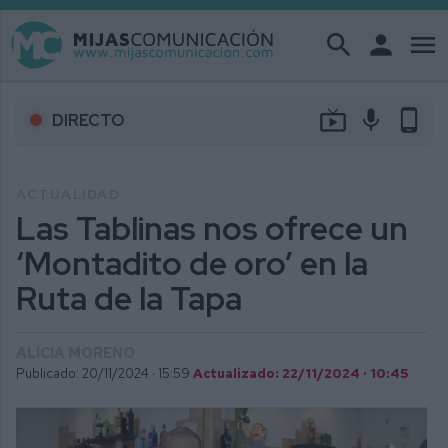
search
person
menu
live_tv
mic
phone_android
DIRECTO
ACTUALIDAD
Las Tablinas nos ofrece un
‘Montadito de oro’ en la
Ruta de la Tapa
ALICIA MORENO
Publicado: 20/11/2024 ·
15:59
Actualizado: 22/11/2024 · 10:45