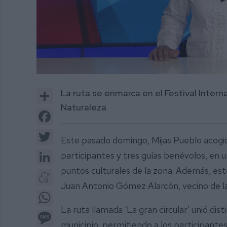
0
of
Share
La ruta se enmarca en el Festival Inter
1
minute,
Naturaleza
50
Facebook
seconds
Volume
0%
Twitter
Este pasado domingo, Mijas Pueblo acogió
LinkedIn
participantes y tres guías benévolos, en u
puntos culturales de la zona. Además, es
Meneame
Juan Antonio Gómez Alarcón, vecino de la
WhatsApp
La ruta llamada ‘La gran circular’ unió dis
Message
municipio, permitiendo a los participantes