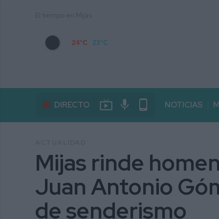
El tiempo en Mijas
24°C
23°C
live_tv
mic
phone_android
DIRECTO
NOTICIAS
M
ACTUALIDAD
Mijas rinde homen
Juan Antonio Góm
de senderismo