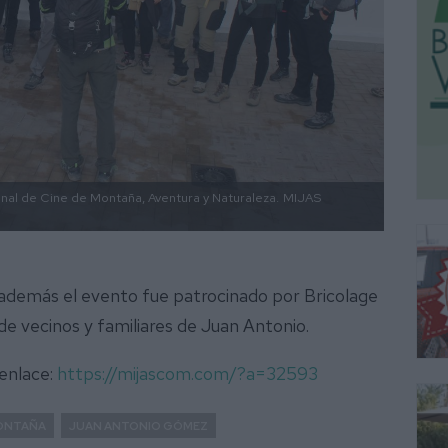
onal de Cine de Montaña, Aventura y Naturaleza.
MIJAS
, además el evento fue patrocinado por Bricolage
e vecinos y familiares de Juan Antonio.
 enlace:
https://mijascom.com/?a=32593
MONTAÑA
JUAN ANTONIO GÓMEZ