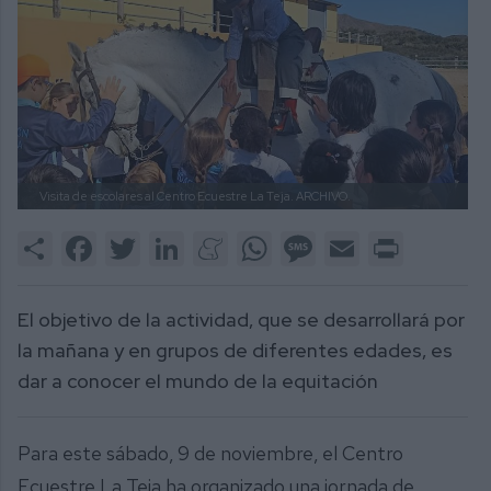
Visita de escolares al Centro Ecuestre La Teja.
ARCHIVO.
Share
Facebook
Twitter
LinkedIn
Meneame
WhatsApp
Message
Email
Print
El objetivo de la actividad, que se desarrollará por
la mañana y en grupos de diferentes edades, es
dar a conocer el mundo de la equitación
Para este sábado, 9 de noviembre, el Centro
Ecuestre La Teja ha organizado una jornada de