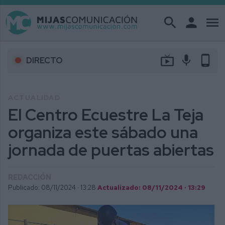
search
person
menu
live_tv
mic
phone_android
DIRECTO
ACTUALIDAD
El Centro Ecuestre La Teja
organiza este sábado una
jornada de puertas abiertas
REDACCIÓN
Publicado: 08/11/2024 ·
13:28
Actualizado: 08/11/2024 · 13:29