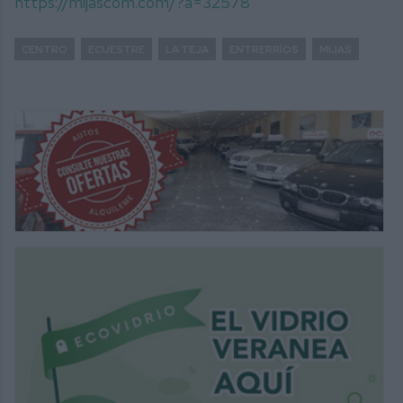
https://mijascom.com/?a=32578
CENTRO
ECUESTRE
LA TEJA
ENTRERRÍOS
MIJAS