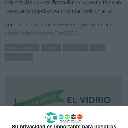
organización de esta fiesta donde cada uno tiene un
importante papel, coser y recrear, todo un arte.
Comparte esta noticia desde el siguiente enlace:
https://mijascom.com/?a=32513
MARÍA BARRANCO
VECINOS
HALLOWEEN
MIJAS
LAS LAGUNAS
Su privacidad es importante para nosotros