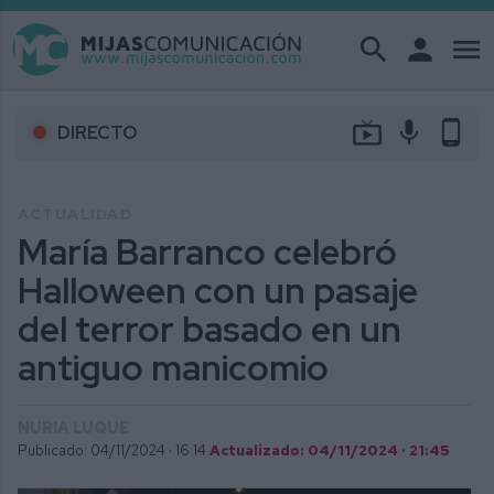
search
person
menu
live_tv
mic
phone_android
DIRECTO
ACTUALIDAD
María Barranco celebró
Halloween con un pasaje
del terror basado en un
antiguo manicomio
NURIA LUQUE
Publicado: 04/11/2024 ·
16:14
Actualizado: 04/11/2024 · 21:45