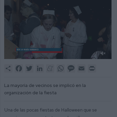
0
of
Share
Facebook
Twitter
LinkedIn
Meneame
WhatsApp
Message
Email
Print
1
minute,
51
seconds
La mayoría de vecinos se implicó en la
organización de la fiesta
Una de las pocas fiestas de Halloween que se