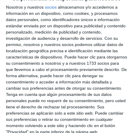
establecimiento cuando conste su alta en el censo
Nosotros y nuestros
socios
almacenamos y/o accedemos a
de empresarios, profesionales y retenedores dentro
información en un dispositivo, como cookies, y procesamos
de los cuatro meses siguientes a la presentación de
datos personales, como identificadores únicos e información
estándar enviada por un dispositivo para publicidad y contenido
la solicitud.
personalizado, medición de publicidad y contenido,
investigación de audiencia y desarrollo de servicios.
Con su
La inversión mínima requerida para conceder la
permiso, nosotros y nuestros socios podemos utilizar datos de
subvención es de 4.000 euros y la persona
localización geográfica precisa e identificación mediante las
características de dispositivos. Puede hacer clic para otorgarnos
beneficiaria debe realizar y justificar todo el
su consentimiento a nosotros y a nuestros 1733 socios para
proyecto, incluso si la subvención concedida es
que llevemos a cabo el procesamiento previamente descrito. De
forma alternativa, puede hacer clic para denegar su
menor al importe solicitado. Además, la ayuda, sola
consentimiento o acceder a información más detallada y
o junto a otras subvenciones, nunca podrá ser
cambiar sus preferencias antes de otorgar su consentimiento.
superior al coste de la actividad a desarrollar.
Tenga en cuenta que algún procesamiento de sus datos
personales puede no requerir de su consentimiento, pero usted
tiene el derecho de rechazar tal procesamiento. Sus
Solicitudes y próximas ayudas
preferencias se aplicarán solo a este sitio web. Puede cambiar
Por último, cabe mencionar que la solicitud y los
sus preferencias o retirar su consentimiento en cualquier
momento volviendo a este sitio y haciendo clic en el botón
documentos adjuntos justificativos deberán
"Privacidad" en la parte inferior de la página web.