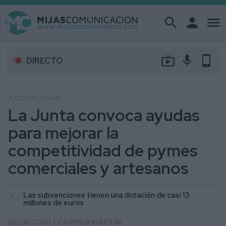
search
person
menu
live_tv
mic
phone_android
DIRECTO
ACTUALIDAD
La Junta convoca ayudas
para mejorar la
competitividad de pymes
comerciales y artesanos
Las subvenciones tienen una dotación de casi 13
millones de euros
REDACCIÓN | CARMEN MARTÍN