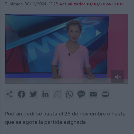
Publicado: 30/10/2024 ·
13:28
Actualizado: 30/10/2024 · 21:13
0
of
Share
Facebook
Twitter
LinkedIn
Meneame
WhatsApp
Message
Email
Print
1
minute,
28
seconds
Podrán pedirse hasta el 25 de noviembre o hasta
que se agote la partida asignada