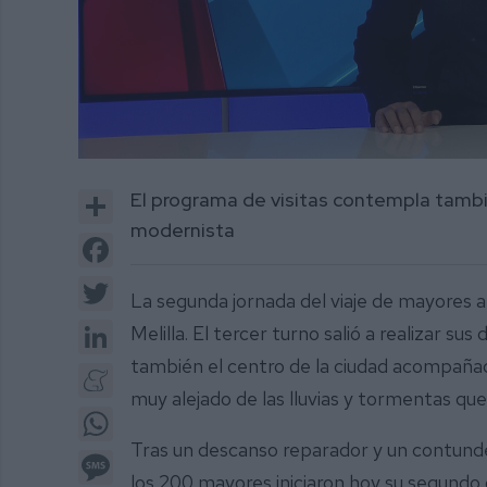
0
of
Share
El programa de visitas contempla también
4
minutes,
modernista
48
Facebook
seconds
Volume
0%
Twitter
La segunda jornada del viaje de mayores a
LinkedIn
Melilla. El tercer turno salió a realizar su
también el centro de la ciudad acompañad
Meneame
muy alejado de las lluvias y tormentas qu
WhatsApp
Tras un descanso reparador y un contunde
Message
los 200 mayores iniciaron hoy su segundo d