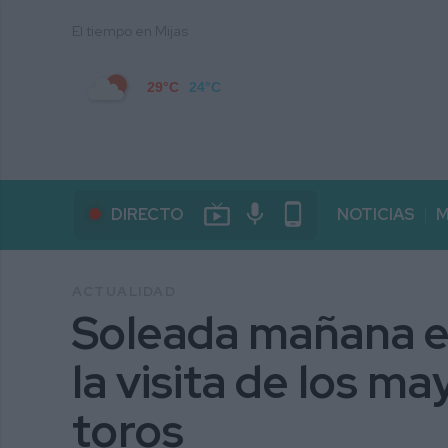
El tiempo en Mijas
29°C
24°C
live_tv
mic
phone_android
DIRECTO
NOTICIAS
M
ACTUALIDAD
Soleada mañana en
la visita de los ma
toros